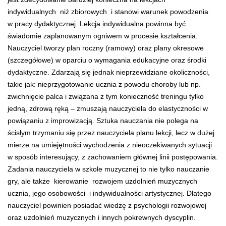
indywidualnych niż zbiorowych i stanowi warunek powodzenia
w pracy dydaktycznej. Lekcja indywidualna powinna być
świadomie zaplanowanym ogniwem w procesie kształcenia.
Nauczyciel tworzy plan roczny (ramowy) oraz plany okresowe
(szczegółowe) w oparciu o wymagania edukacyjne oraz środki
dydaktyczne. Zdarzają się jednak nieprzewidziane okoliczności,
takie jak: nieprzygotowanie ucznia z powodu choroby lub np.
zwichnięcie palca i związana z tym konieczność treningu tylko
jedną, zdrową ręką – zmuszają nauczyciela do elastyczności w
powiązaniu z improwizacją. Sztuka nauczania nie polega na
ścisłym trzymaniu się przez nauczyciela planu lekcji, lecz w dużej
mierze na umiejętności wychodzenia z nieoczekiwanych sytuacji
w sposób interesujący, z zachowaniem głównej linii postępowania.
Zadania nauczyciela w szkole muzycznej to nie tylko nauczanie
gry, ale także kierowanie rozwojem uzdolnień muzycznych
ucznia, jego osobowości i indywidualności artystycznej. Dlatego
nauczyciel powinien posiadać wiedzę z psychologii rozwojowej
oraz uzdolnień muzycznych i innych pokrewnych dyscyplin.