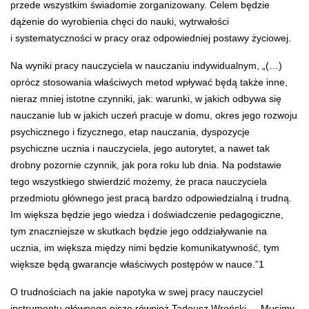
przede wszystkim świadomie zorganizowany. Celem będzie
dążenie do wyrobienia chęci do nauki, wytrwałości
i systematyczności w pracy oraz odpowiedniej postawy życiowej.
Na wyniki pracy nauczyciela w nauczaniu indywidualnym, „(…)
oprócz stosowania właściwych metod wpływać będą także inne,
nieraz mniej istotne czynniki, jak: warunki, w jakich odbywa się
nauczanie lub w jakich uczeń pracuje w domu, okres jego rozwoju
psychicznego i fizycznego, etap nauczania, dyspozycje
psychiczne ucznia i nauczyciela, jego autorytet, a nawet tak
drobny pozornie czynnik, jak pora roku lub dnia. Na podstawie
tego wszystkiego stwierdzić możemy, że praca nauczyciela
przedmiotu głównego jest pracą bardzo odpowiedzialną i trudną.
Im większa będzie jego wiedza i doświadczenie pedagogiczne,
tym znaczniejsze w skutkach będzie jego oddziaływanie na
ucznia, im większa między nimi będzie komunikatywność, tym
większe będą gwarancje właściwych postępów w nauce.”
1
O trudnościach na jakie napotyka w swej pracy nauczyciel
instrumentu głównego pisze również Tadeusz Wroński – „Musimy