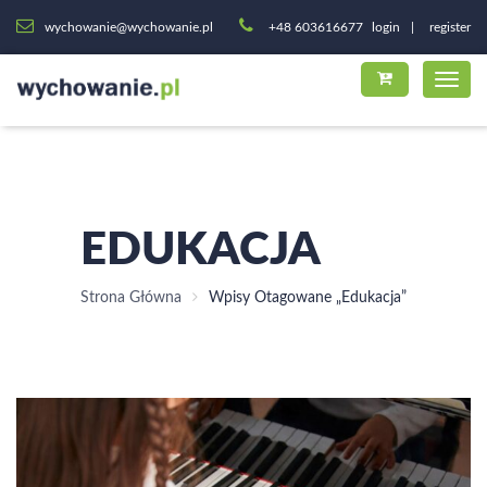
wychowanie@wychowanie.pl
+48 603616677
login
register
EDUKACJA
Strona Główna
Wpisy Otagowane „edukacja”