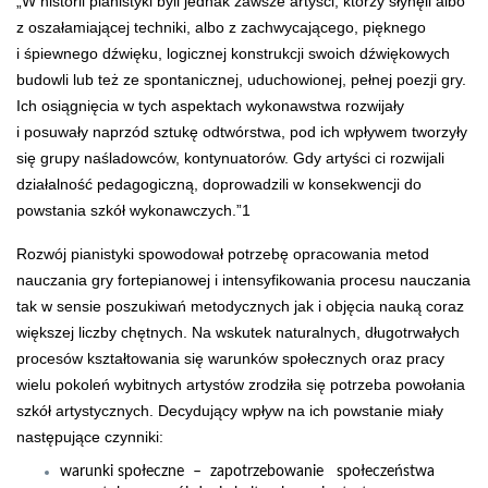
„W historii pianistyki byli jednak zawsze artyści, którzy słynęli albo
z oszałamiającej techniki, albo z zachwycającego, pięknego
i śpiewnego dźwięku, logicznej konstrukcji swoich dźwiękowych
budowli lub też ze spontanicznej, uduchowionej, pełnej poezji gry.
Ich osiągnięcia w tych aspektach wykonawstwa rozwijały
i posuwały naprzód sztukę odtwórstwa, pod ich wpływem tworzyły
się grupy naśladowców, kontynuatorów. Gdy artyści ci rozwijali
działalność pedagogiczną, doprowadzili w konsekwencji do
powstania szkół wykonawczych.”
1
Rozwój pianistyki spowodował potrzebę opracowania metod
nauczania gry fortepianowej i intensyfikowania procesu nauczania
tak w sensie poszukiwań metodycznych jak i objęcia nauką coraz
większej liczby chętnych. Na wskutek naturalnych, długotrwałych
procesów kształtowania się warunków społecznych oraz pracy
wielu pokoleń wybitnych artystów zrodziła się potrzeba powołania
szkół artystycznych. Decydujący wpływ na ich powstanie miały
następujące czynniki:
warunki społeczne – zapotrzebowanie społeczeństwa