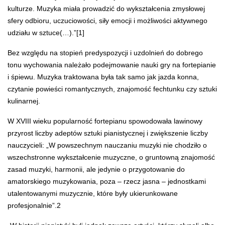
kulturze. Muzyka miała prowadzić do wykształcenia zmysłowej
sfery odbioru, uczuciowości, siły emocji i możliwości aktywnego
udziału w sztuce(…).”
[1]
Bez względu na stopień predyspozycji i uzdolnień do dobrego
tonu wychowania należało podejmowanie nauki gry na fortepianie
i śpiewu. Muzyka traktowana była tak samo jak jazda konna,
czytanie powieści romantycznych, znajomość fechtunku czy sztuki
kulinarnej.
W XVIII wieku popularność fortepianu spowodowała lawinowy
przyrost liczby adeptów sztuki pianistycznej i zwiększenie liczby
nauczycieli: „W powszechnym nauczaniu muzyki nie chodziło o
wszechstronne wykształcenie muzyczne, o gruntowną znajomość
zasad muzyki, harmonii, ale jedynie o przygotowanie do
amatorskiego muzykowania, poza – rzecz jasna – jednostkami
utalentowanymi muzycznie, które były ukierunkowane
profesjonalnie”.
2