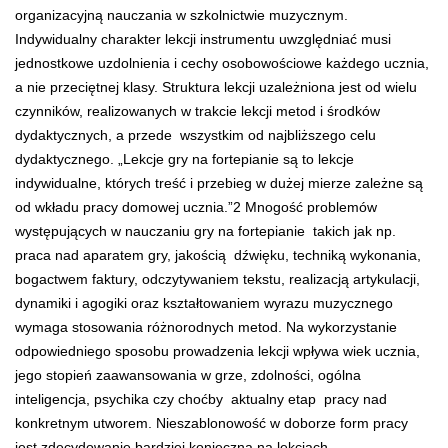
organizacyjną nauczania w szkolnictwie muzycznym.
Indywidualny charakter lekcji instrumentu uwzględniać musi
jednostkowe uzdolnienia i cechy osobowościowe każdego ucznia,
a nie przeciętnej klasy. Struktura lekcji uzależniona jest od wielu
czynników, realizowanych w trakcie lekcji metod i środków
dydaktycznych, a przede wszystkim od najbliższego celu
dydaktycznego. „Lekcje gry na fortepianie są to lekcje
indywidualne, których treść i przebieg w dużej mierze zależne są
od wkładu pracy domowej ucznia.”
2
Mnogość problemów
występujących w nauczaniu gry na fortepianie takich jak np.
praca nad aparatem gry, jakością dźwięku, techniką wykonania,
bogactwem faktury, odczytywaniem tekstu, realizacją artykulacji,
dynamiki i agogiki oraz kształtowaniem wyrazu muzycznego
wymaga stosowania różnorodnych metod. Na wykorzystanie
odpowiedniego sposobu prowadzenia lekcji wpływa wiek ucznia,
jego stopień zaawansowania w grze, zdolności, ogólna
inteligencja, psychika czy choćby aktualny etap pracy nad
konkretnym utworem. Nieszablonowość w doborze form pracy
jest zdecydowanie bardziej konieczna na lekcjach