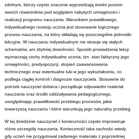
zdolnym, którzy często znacznie wyprzedzają średni poziom
swoich rówieśników pod względem nabytych umiejętności i
realizacji programu nauczania. Warunkiem prawidłowego,
indywidualnego rozwoju ucznia jest stosowanie logicznego
procesu nauczania, na który składają się poszczególne jednostki
lekcyjne. W nauczaniu indywidualnym nie stosuje się stałych
schematów, ani zbytniej dowolności. Sposób prowadzenia lekcji
wyznaczają cechy indywidualne ucznia, tzn. stan faktyczny jego
umiejętności, predyspozycji, stopień zaawansowania
technicznego oraz ewentualne luki w jego wykształceniu, co
podlega ciągłej kontroli i diagnozie nauczyciela. Stosownie do
potrzeb nauczyciel dobiera i porządkuje odpowiedni materiał
nauczania oraz środki oddziaływania pedagogicznego,
uwzględniając prawidłowość przebiegu procesów, jakie
towarzyszą nauczaniu i które warunkują jego naturalny przebieg.
W tej dziedzinie nauczyciel z konieczności często improwizuje
różne szczegóły nauczania. Konieczność taka zachodzi wtedy,
gdy uczeń nie przygotował zadanego materiału z poprzedniej