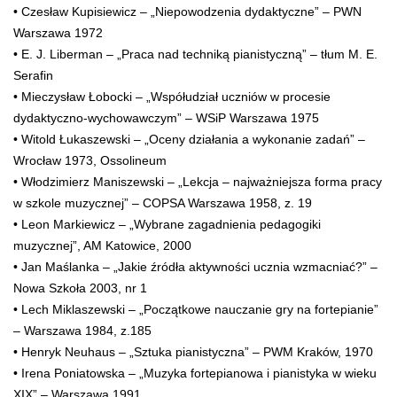
• Czesław Kupisiewicz – „Niepowodzenia dydaktyczne” – PWN
Warszawa 1972
• E. J. Liberman – „Praca nad techniką pianistyczną” – tłum M. E.
Serafin
• Mieczysław Łobocki – „Współudział uczniów w procesie
dydaktyczno-wychowawczym” – WSiP Warszawa 1975
• Witold Łukaszewski – „Oceny działania a wykonanie zadań” –
Wrocław 1973, Ossolineum
• Włodzimierz Maniszewski – „Lekcja – najważniejsza forma pracy
w szkole muzycznej” – COPSA Warszawa 1958, z. 19
• Leon Markiewicz – „Wybrane zagadnienia pedagogiki
muzycznej”, AM Katowice, 2000
• Jan Maślanka – „Jakie źródła aktywności ucznia wzmacniać?” –
Nowa Szkoła 2003, nr 1
• Lech Miklaszewski – „Początkowe nauczanie gry na fortepianie”
– Warszawa 1984, z.185
• Henryk Neuhaus – „Sztuka pianistyczna” – PWM Kraków, 1970
• Irena Poniatowska – „Muzyka fortepianowa i pianistyka w wieku
XIX” – Warszawa 1991