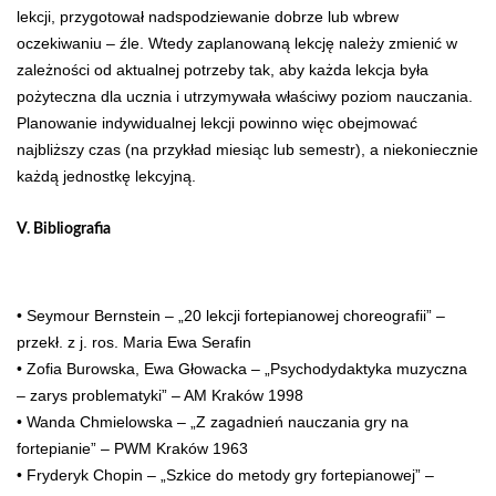
lekcji, przygotował nadspodziewanie dobrze lub wbrew
oczekiwaniu – źle. Wtedy zaplanowaną lekcję należy zmienić w
zależności od aktualnej potrzeby tak, aby każda lekcja była
pożyteczna dla ucznia i utrzymywała właściwy poziom nauczania.
Planowanie indywidualnej lekcji powinno więc obejmować
najbliższy czas (na przykład miesiąc lub semestr), a niekoniecznie
każdą jednostkę lekcyjną.
V. Bibliografia
• Seymour Bernstein – „20 lekcji fortepianowej choreografii” –
przekł. z j. ros. Maria Ewa Serafin
• Zofia Burowska, Ewa Głowacka – „Psychodydaktyka muzyczna
– zarys problematyki” – AM Kraków 1998
• Wanda Chmielowska – „Z zagadnień nauczania gry na
fortepianie” – PWM Kraków 1963
• Fryderyk Chopin – „Szkice do metody gry fortepianowej” –