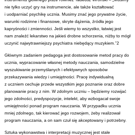
nie tylko uczyć gry na instrumencie, ale także kształtować
i uodparniać psychikę ucznia. Musimy znać jego prywatne życie,
warunki rodzinne i finansowe, skryte dążenia, źródła jego
kapryśności i zmienności. Jeśli wiemy to wszystko, łatwiej jest
nam znaleźć lekarstwo na jakieś drobne schorzenia, niżby to mógł
uczynić najwytrawniejszy psychiatra niebędący muzykiem.”
2
Głównym zadaniem pedagoga jest dostosowanie metod pracy do
ucznia, wypracowanie własnej metody nauczania, samodzielne
wyszukiwanie przemyślanych i efektywnych sposobów
przekazywania wiedzy i umiejętności. Pracę indywidualną
z uczniem cechuje przede wszystkim jego poznanie oraz dobre
planowanie pracy z nim. W zdolnym uczniu – będziemy rozwijać
jego zdolności, predyspozycje, intelekt, aby wzbogacał swoje
umiejętności ponad program nauczania. W przypadku ucznia
mniej zdolnego, tak kierować jego rozwojem, żeby realizował
program nauczania, a on sam czuł się akceptowany i potrzebny.
Sztuka wykonawstwa i interpretacji muzycznej jest stale