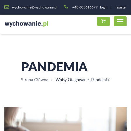
wychowanie@wychowanie.pl
+48 603616677
login
register
PANDEMIA
Strona Główna
Wpisy Otagowane „pandemia”