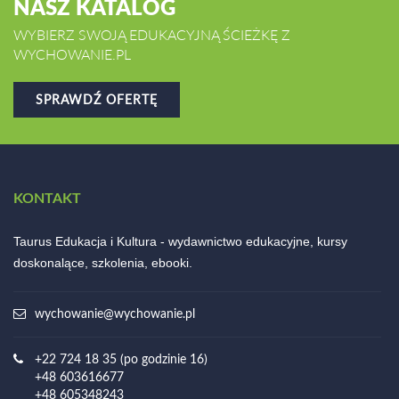
NASZ KATALOG
WYBIERZ SWOJĄ EDUKACYJNĄ ŚCIEŻKĘ Z
WYCHOWANIE.PL
SPRAWDŹ OFERTĘ
KONTAKT
Taurus Edukacja i Kultura - wydawnictwo edukacyjne, kursy
doskonalące, szkolenia, ebooki.
wychowanie@wychowanie.pl
+22 724 18 35 (po godzinie 16)
+48 603616677
+48 605348243