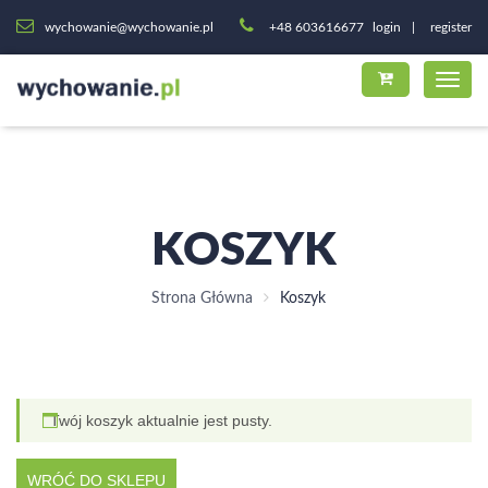
wychowanie@wychowanie.pl
+48 603616677
login
register
KOSZYK
Strona Główna
Koszyk
Twój koszyk aktualnie jest pusty.
WRÓĆ DO SKLEPU