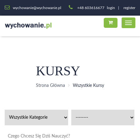
wychowanie@wychowanie.pl
+48 603616677
login
register
KURSY
Strona Główna
Wszystkie Kursy