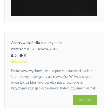
Asertywność dla nauczyciela
Przez Admin
2 Czerwca, 2016
0
0
Portal www.wychowanie.pl zaprasza nauczycieli na kurs
internetowy poświęcony asertywności. W życiu często
bywa tak, że ktoś wyprowadza nas z równowagi.
Krzyczymy, rzucając ostre słowa. Potem czujemy niesmak.
Odreagowaliśmy, a jednak nie jesteśmy z siebie
WIĘCEJ
zadowoleni. Bywa również tak, że ktoś namawia nas do
czegoś, na co nie mamy ochoty. Ulegamy i znowu