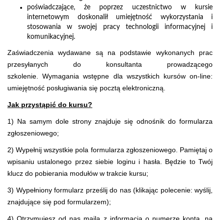
poświadczające, że poprzez uczestnictwo w kursie
internetowym doskonalił umiejętność wykorzystania i
stosowania w swojej pracy technologii informacyjnej i
komunikacyjnej.
Zaświadczenia wydawane są na podstawie wykonanych prac
przesyłanych do konsultanta prowadzącego
szkolenie. Wymagania wstępne dla wszystkich kursów on-line:
umiejętność posługiwania się pocztą elektroniczną.
Jak przystąpić do kursu?
1) Na samym dole strony znajduje się odnośnik do formularza
zgłoszeniowego;
2) Wypełnij wszystkie pola formularza zgłoszeniowego. Pamiętaj o
wpisaniu ustalonego przez siebie loginu i hasła. Będzie to Twój
klucz do pobierania modułów w trakcie kursu;
3) Wypełniony formularz prześlij do nas (klikając polecenie: wyślij,
znajdujące się pod formularzem);
4) Otrzymujesz od nas maila z informacją o numerze konta, na