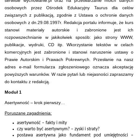
serwisie wychowanie.pl oraz na przetwarzanie moich danych
osobowych przez Ośrodek Edukacyjny Taurus dla celów
związanych z publikacją, zgodnie z Ustawa o ochronie danych
osobowych z dn.29.08.1997r. Redakcja portalu informuje, że kurs
stanowi materiały autorskie i zabronione jest ich
rozpowszechnianie w jakikolwiek sposób: jako strony WWW,
publikacje, wydruki, CD itp. Wkorzystanie tekstów w celach
komercyjnych jest zabronione i stanowi naruszenie ustawy o
Prawie Autorskim i Prawach Pokrewnych. Przesłanie na nasz
adres e-mail formularza zgłoszeniowego oznacza akceptację
powyższych warunków. W razie pytań lub niejasności zapraszamy
do kontaktu z redakcją.
Moduł 1
Asertywność – krok pierwszy…
Poruszane zagadnienia:
asertywność – fakty i mity
czy warto być asertywnym? – zyski i straty?
postawa asertywna jako fundament pod umiejętności –