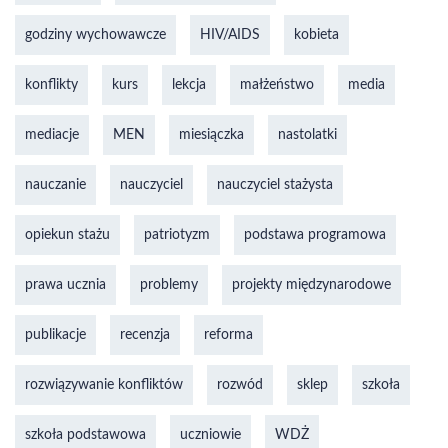
godziny wychowawcze
HIV/AIDS
kobieta
konflikty
kurs
lekcja
małżeństwo
media
mediacje
MEN
miesiączka
nastolatki
nauczanie
nauczyciel
nauczyciel stażysta
opiekun stażu
patriotyzm
podstawa programowa
prawa ucznia
problemy
projekty międzynarodowe
publikacje
recenzja
reforma
rozwiązywanie konfliktów
rozwód
sklep
szkoła
szkoła podstawowa
uczniowie
WDŻ