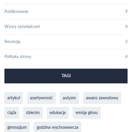
Publikowanie
9
Wzory zaświadczeń
4
Recenzja
2
Polityka strony
4
TAGI
artykuł
asertywność
autyzm
awans zawodowy
ciąża
dziecko
edukacja
emisja głosu
gimnazjum
godzina wychowawcza