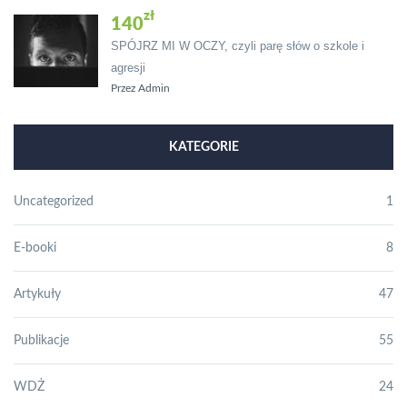
140
SPÓJRZ MI W OCZY, czyli parę słów o szkole i
agresji
Przez Admin
KATEGORIE
Uncategorized
1
E-booki
8
Artykuły
47
Publikacje
55
WDŻ
24