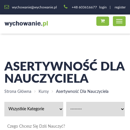
wychowanie@wychowanie.pl
+48 603616677
login
register
ASERTYWNOŚĆ DLA
NAUCZYCIELA
Strona Główna
Kursy
Asertywność Dla Nauczyciela