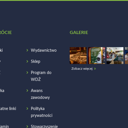
RÓCIE
GALERIE
ki
Wydawnictwo
y
Sklep
Zobacz więcej
Ż
Program do
WDŻ
ka
Awans
zawodowy
atne linki
Polityka
prywatności
lamin
Stowarzyszenie