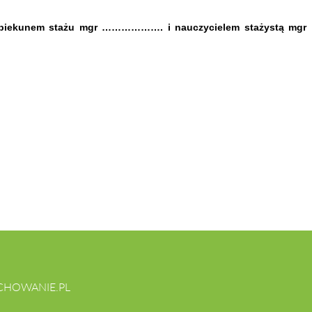
unem stażu mgr ………………. i nauczycielem stażystą mgr ……
CHOWANIE.PL