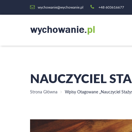
wychowanie@wychowanie.pl
+48 603616677
NAUCZYCIEL ST
Strona Główna
Wpisy Otagowane „nauczyciel Stażys