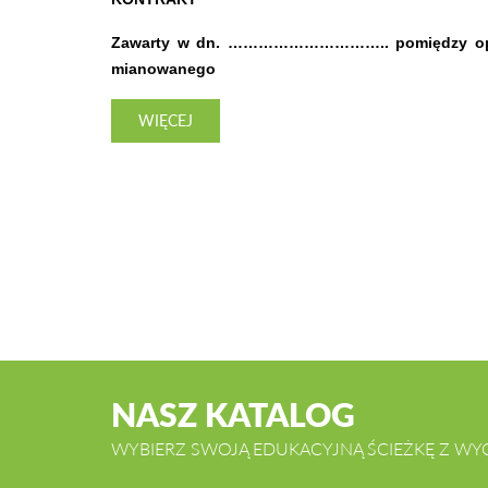
Zawarty w dn. ………………………….. pomiędzy opiek
mianowanego
WIĘCEJ
NASZ KATALOG
WYBIERZ SWOJĄ EDUKACYJNĄ ŚCIEŻKĘ Z WY