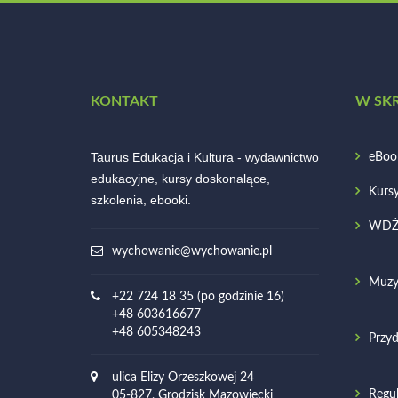
KONTAKT
W SK
Taurus Edukacja i Kultura - wydawnictwo
eBoo
edukacyjne, kursy doskonalące,
Kurs
szkolenia, ebooki.
WD
wychowanie@wychowanie.pl
Muzy
+22 724 18 35 (po godzinie 16)
+48 603616677
+48 605348243
Przyd
ulica Elizy Orzeszkowej 24
Regu
05-827, Grodzisk Mazowiecki