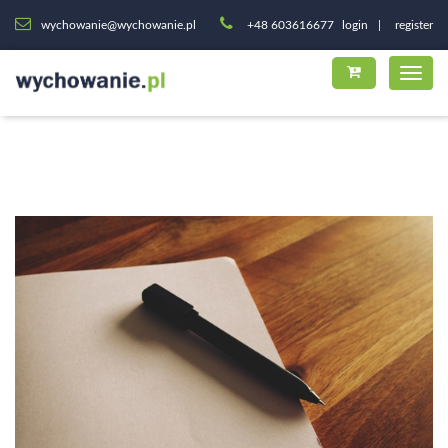
wychowanie@wychowanie.pl
+48 603616677
login
register