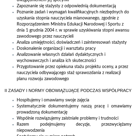
uwzględnieniem jej specyfiki
Zapoznanie się stażysty z odpowiednią dokumentacją
Poznanie zadań i wymagań kwalifikacyjnych niezbędnych do
uzyskania stopnia nauczyciela mianowanego, zgodnie z
Rozporządzeniem Ministra Edukacji Narodowej i Sportu z
dnia 1 grudnia 2004 r. w sprawie uzyskiwania stopni awansu
zawodowego przez nauczycieli
Analiza umiejętności, doświadczeń i zainteresowań stażysty
Doskonalenie organizacji i warsztatu pracy
Analizowanie własnych działań dydaktycznych i
wychowawczych i analiza ich skuteczności
Przygotowanie przez opiekuna stażu projektu oceny, a przez
nauczyciela odbywającego staż sprawozdania z realizacji
planu rozwoju zawodowego
II ZASADY I NORMY OBOWIĄZUJĄCE PODCZAS WSPÓŁPRACY
Hospitujemy i omawiamy swoje zajęcia
Systematycznie dokumentujemy naszą pracę i omawiamy
prowadzoną dokumentację
Wspólnie rozwiązujemy zaistniałe problemy i trudności
Razem podejmujemy decyzje, przezwyciężamy
niepowodzenia