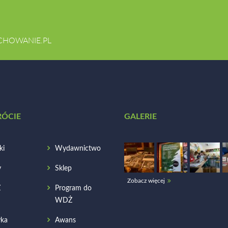
CHOWANIE.PL
RÓCIE
GALERIE
ki
Wydawnictwo
y
Sklep
Zobacz więcej
Ż
Program do
WDŻ
ka
Awans