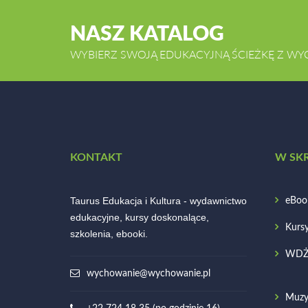
NASZ KATALOG
WYBIERZ SWOJĄ EDUKACYJNĄ ŚCIEŻKĘ Z WY
KONTAKT
W SK
Taurus Edukacja i Kultura - wydawnictwo
eBoo
edukacyjne, kursy doskonalące,
Kurs
szkolenia, ebooki.
WD
wychowanie@wychowanie.pl
Muzy