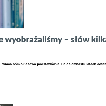
ie wyobrażaliśmy – słów kil
, wraca ośmioklasowa podstawówka. Po osiemnastu latach cofamy