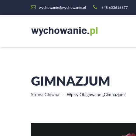
wychowanie@wychowanie.pl
+48 603616677
GIMNAZJUM
Strona Główna
Wpisy Otagowane „gimnazjum”