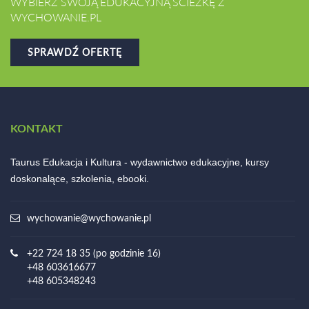
WYBIERZ SWOJĄ EDUKACYJNĄ ŚCIEŻKĘ Z
WYCHOWANIE.PL
SPRAWDŹ OFERTĘ
KONTAKT
Taurus Edukacja i Kultura - wydawnictwo edukacyjne, kursy
doskonalące, szkolenia, ebooki.
wychowanie@wychowanie.pl
+22 724 18 35 (po godzinie 16)
+48 603616677
+48 605348243