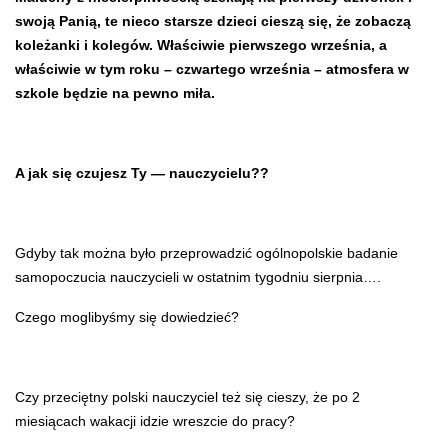
swoją Panią, te nieco starsze dzieci cieszą się, że zobaczą
koleżanki i kolegów. Właściwie pierwszego września, a
właściwie w tym roku – czwartego września – atmosfera w
szkole będzie na pewno miła.
A jak się czujesz Ty — nauczycielu??
Gdyby tak można było przeprowadzić ogólnopolskie badanie
samopoczucia nauczycieli w ostatnim tygodniu sierpnia….
Czego moglibyśmy się dowiedzieć?
Czy przeciętny polski nauczyciel też się cieszy, że po 2
miesiącach wakacji idzie wreszcie do pracy?