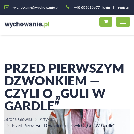
wychowanie@wychowanie.pl
+48 603616677
login
register
PRZED PIERWSZYM
DZWONKIEM —
CZYLI O „GULI W
GARDLE”
Strona Główna
Artykuły
Przed Pierwszym Dzwonkiem — Czyli O „guli W Gardle”