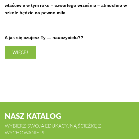
właściwie w tym roku – czwartego września – atmosfera w
szkole będzie na pewno miła.
A jak się czujesz Ty — nauczycielu??
WIĘCEJ
NASZ KATALOG
WYBIERZ SWOJĄ EDUKACYJNĄ ŚCIEŻKĘ Z
WYCHOWANIE.PL