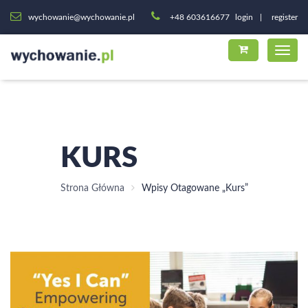
wychowanie@wychowanie.pl
+48 603616677
login
register
KURS
Strona Główna
Wpisy Otagowane „kurs”