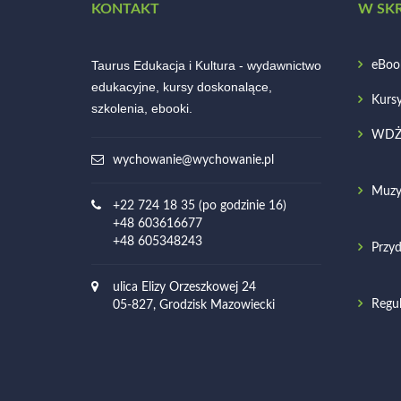
KONTAKT
W SK
Taurus Edukacja i Kultura - wydawnictwo
eBoo
edukacyjne, kursy doskonalące,
Kurs
szkolenia, ebooki.
WD
wychowanie@wychowanie.pl
Muzy
+22 724 18 35 (po godzinie 16)
+48 603616677
+48 605348243
Przyd
ulica Elizy Orzeszkowej 24
Regu
05-827, Grodzisk Mazowiecki