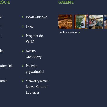
RÓCIE
GALERIE
ki
Wydawnictwo
y
Sklep
Zobacz więcej
Ż
Program do
WDŻ
ka
Awans
zawodowy
atne linki
Polityka
prywatności
lamin
Stowarzyszenie
Nowa Kultura i
Edukacja