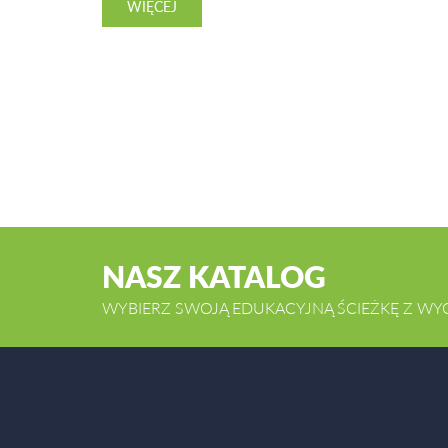
WIĘCEJ
NASZ KATALOG
WYBIERZ SWOJĄ EDUKACYJNĄ ŚCIEŻKĘ Z WY