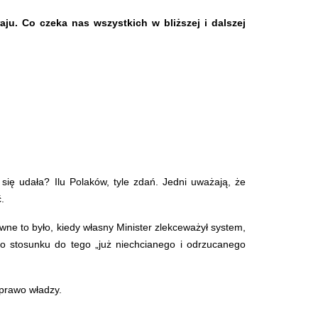
u. Co czeka nas wszystkich w bliższej i dalszej
ię udała? Ilu Polaków, tyle zdań. Jedni uważają, że
.
ne to było, kiedy własny Minister zlekceważył system,
go stosunku do tego „już niechcianego i odrzucanego
 prawo władzy.