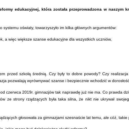
formy edukacyjnej, która została przeprowadzona w naszym kraj
 systemu oświaty, towarzyszyło im kilka głównych argumentów:
k, a więc większe szanse edukacyjne dla wszystkich uczniów,
m przed szkołą średnią. Czy były to dobre powody? Czy realizacja s
mnazja pozwalają wyrównywać szanse i bezpiecznie wchodzić w dorosłość
od czerwca 2019r. gimnazjów tak naprawdę już nie ma. Co prawda dziw
jów ze strony rządzących była taka silna, że nikt nie ukrywał swoje
ądzących głosowała za gimnazjami szesnaście lat temu, ale cóż, takie