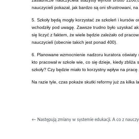
zasadnicze nauczyciela stażysty wynosi brutto 2200,0
nauczycieli pokazał, jak bardzo są oni sfrustrowani, n
5. Szkoły będą mogły korzystać ze szkoleń i kursów 
wchodziły pod uwagę. Zawsze trudno było uzyskać akre
się liczyć z faktem, że wiele będzie zależało od prac
nauczycieli (obecnie takich jest ponad 400).
6. Planowane wzmocnienie nadzoru kuratora oświaty n
kto pracował w szkole wie, co się dzieje, kiedy zbliża
szkoły? Czy będzie miało to korzystny wpływ na pracę
Na razie tyle, czas pokaże skutki reformy już za kilka la
←
Następują zmiany w systemie edukacji. A co z nauczy