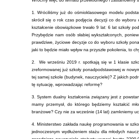
Wróćmy więc do tematu przewodniego i zastanówmy się
1. Wróciliśmy już do ośmioklasowego modelu podstaw
skrócił się o rok czas podjęcia decyzji co do wyboru
kształcenie obowiązkowe trwało 9 lat: 6 lat szkoły p
Przybędzie nam osób słabiej wykształconych, ponie
prawdziwe, życiowe decyzje co do wyboru szkoły ponad
jaki to będzie miało wpływ na przyszłe pokolenia, to c
2. We wrześniu 2019 r. spotkają się w 1 klasie szko
zreformowanej już szkoły ponadpodstawowej w nowym, j
tej samej szkole (budynek, nauczyciele)? Z jakich po
tę sytuację, wprowadzając reformę?
3. System dualny kształcenia związany jest z powst
mamy przemysł, do którego będziemy kształcić młod
branżowe? Czy nie za wcześnie (14 lat) zamkniemy u
4. Ministerstwo zakłada naukę programowania w szkoła
jednoczesnym wydłużeniem stażu dla młodych nauczyci