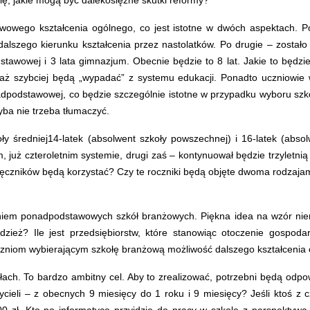
, jakie mogą być dalekosiężne skutki reformy?
owego kształcenia ogólnego, co jest istotne w dwóch aspektach. P
 dalszego kierunku kształcenia przez nastolatków. Po drugie – został
odstawowej i 3 lata gimnazjum. Obecnie będzie to 8 lat. Jakie to będ
waż szybciej będą „wypadać” z systemu edukacji. Ponadto uczniowie
podstawowej, co będzie szczególnie istotne w przypadku wyboru szkoł
hyba nie trzeba tłumaczyć.
ły średniej14-latek (absolwent szkoły powszechnej) i 16-latek (abs
uż czteroletnim systemie, drugi zaś – kontynuował będzie trzyletnią 
dręczników będą korzystać? Czy te roczniki będą objęte dwoma rodzaja
aniem ponadpodstawowych szkół branżowych. Piękna idea na wzór niem
zież? Ile jest przedsiębiorstw, które stanowiąc otoczenie gospoda
czniom wybierającym szkołę branżową możliwość dalszego kształcenia
ch. To bardzo ambitny cel. Aby to zrealizować, potrzebni będą odpowi
eli – z obecnych 9 miesięcy do 1 roku i 9 miesięcy? Jeśli ktoś z c