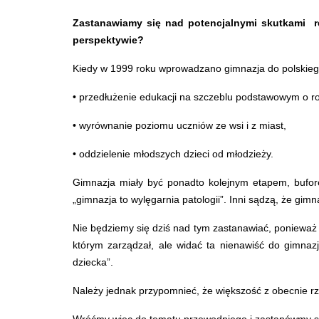
Zastanawiamy się nad potencjalnymi skutkami re
perspektywie?
Kiedy w 1999 roku wprowadzano gimnazja do polskiego
• przedłużenie edukacji na szczeblu podstawowym o ro
• wyrównanie poziomu uczniów ze wsi i z miast,
• oddzielenie młodszych dzieci od młodzieży.
Gimnazja miały być ponadto kolejnym etapem, bufore
„gimnazja to wylęgarnia patologii”. Inni sądzą, że gi
Nie będziemy się dziś nad tym zastanawiać, ponieważ 
którym zarządzał, ale widać ta nienawiść do gimnaz
dziecka”.
Należy jednak przypomnieć, że większość z obecnie rz