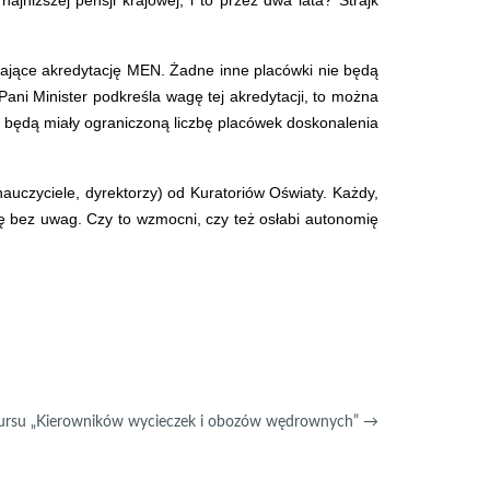
jniższej pensji krajowej, i to przez dwa lata? Strajk
dające akredytację MEN. Żadne inne placówki nie będą
ani Minister podkreśla wagę tej akredytacji, to można
ły będą miały ograniczoną liczbę placówek doskonalenia
uczyciele, dyrektorzy) od Kuratoriów Oświaty. Każdy,
 się bez uwag. Czy to wzmocni, czy też osłabi autonomię
kursu „Kierowników wycieczek i obozów wędrownych”
→