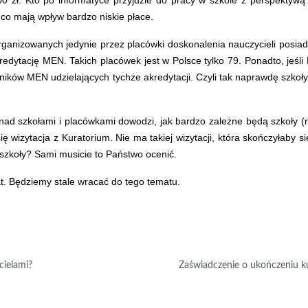
0 zł. Kto po informatyce przyjdzie do pracy w szkole z perspektywą na
a co mają wpływ bardzo niskie płace.
organizowanych jedynie przez placówki doskonalenia nauczycieli posia
dytację MEN. Takich placówek jest w Polsce tylko 79. Ponadto, jeśli P
owników MEN udzielających tychże akredytacji. Czyli tak naprawdę szko
ad szkołami i placówkami dowodzi, jak bardzo zależne będą szkoły (na
 się wizytacja z Kuratorium. Nie ma takiej wizytacji, która skończyłaby
 szkoły? Sami musicie to Państwo ocenić.
t.
Będziemy stale wracać do tego tematu.
cielami?
Zaświadczenie o ukończeniu 