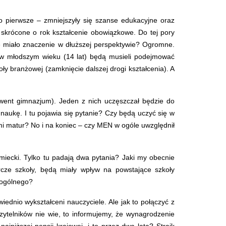
o pierwsze – zmniejszyły się szanse edukacyjne oraz
o skrócone o rok kształcenie obowiązkowe. Do tej pory
zie miało znaczenie w dłuższej perspektywie? Ogromne.
 w młodszym wieku (14 lat) będą musieli podejmować
y branżowej (zamknięcie dalszej drogi kształcenia). A
olwent gimnazjum). Jeden z nich uczęszczał będzie do
naukę. I tu pojawia się pytanie? Czy będą uczyć się w
mi matur? No i na koniec – czy MEN w ogóle uwzględnił
iecki. Tylko tu padają dwa pytania? Jaki my obecnie
rcze szkoły, będą miały wpływ na powstające szkoły
 ogólnego?
ednio wykształceni nauczyciele. Ale jak to połączyć z
zytelników nie wie, to informujemy, że wynagrodzenie