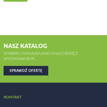
NASZ KATALOG
WYBIERZ SWOJĄ EDUKACYJNĄ ŚCIEŻKĘ Z
WYCHOWANIE.PL
SPRAWDŹ OFERTĘ
KONTAKT