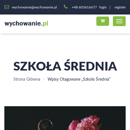
wychowanie@wychowanie.pl
+48 603616677
login
register
SZKOŁA ŚREDNIA
Strona Główna
Wpisy Otagowane „szkoła Średnia”