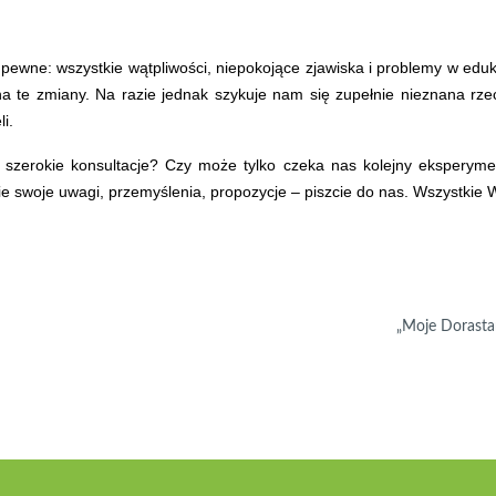
pewne: wszystkie wątpliwości, niepokojące zjawiska i problemy w eduka
a te zmiany. Na razie jednak szykuje nam się zupełnie nieznana rze
li.
szerokie konsultacje? Czy może tylko czeka nas kolejny eksperyment
ie swoje uwagi, przemyślenia, propozycje – piszcie do nas. Wszystki
„Moje Dorasta