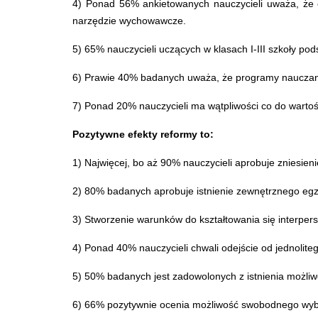
4) Ponad 56% ankietowanych nauczycieli uważa, że e
narzędzie wychowawcze.
5) 65% nauczycieli uczących w klasach I-III szkoły po
6) Prawie 40% badanych uważa, że programy nauczani
7) Ponad 20% nauczycieli ma wątpliwości co do warto
Pozytywne efekty reformy to:
1) Najwięcej, bo aż 90% nauczycieli aprobuje zniesien
2) 80% badanych aprobuje istnienie zewnętrznego eg
3) Stworzenie warunków do kształtowania się interper
4) Ponad 40% nauczycieli chwali odejście od jednoli
5) 50% badanych jest zadowolonych z istnienia możli
6) 66% pozytywnie ocenia możliwość swobodnego wyb