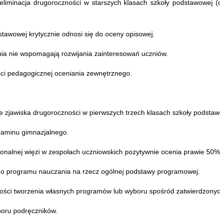
liminacja drugoroczności w starszych klasach szkoły podstawowej (co
dstawowej krytycznie odnosi się do oceny opisowej.
a nie wspomagają rozwijania zainteresowań uczniów.
ści pedagogicznej oceniania zewnętrznego.
ie zjawiska drugoroczności w pierwszych trzech klasach szkoły podstaw
zaminu gimnazjalnego.
sonalnej więzi w zespołach uczniowskich pozytywnie ocenia prawie 50%
tego programu nauczania na rzecz ogólnej podstawy programowej.
wości tworzenia własnych programów lub wyboru spośród zatwierdzony
oru podręczników.