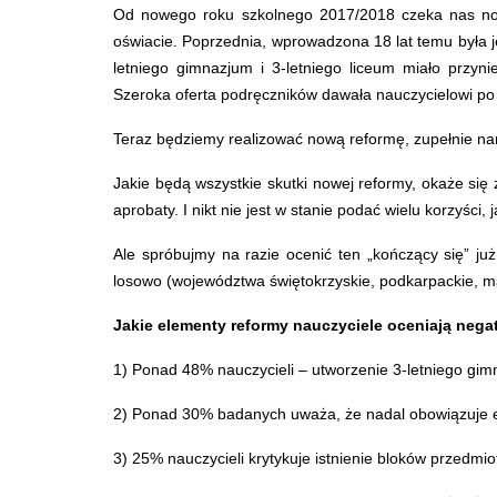
Od nowego roku szkolnego 2017/2018 czeka nas now
oświacie. Poprzednia, wprowadzona 18 lat temu była j
letniego gimnazjum i 3-letniego liceum miało przy
Szeroka oferta podręczników dawała nauczycielowi po 
Teraz będziemy realizować nową reformę, zupełnie n
Jakie będą wszystkie skutki nowej reformy, okaże się za
aprobaty. I nikt nie jest w stanie podać wielu korzyści,
Ale spróbujmy na razie ocenić ten „kończący się” j
losowo (województwa świętokrzyskie, podkarpackie, mał
Jakie elementy reformy nauczyciele oceniają nega
1) Ponad 48% nauczycieli – utworzenie 3-letniego gi
2) Ponad 30% badanych uważa, że nadal obowiązuje e
3) 25% nauczycieli krytykuje istnienie bloków przedmi