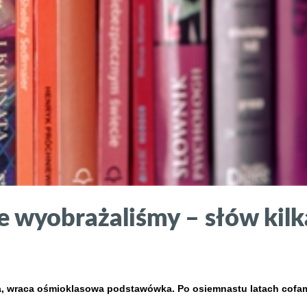
ie wyobrażaliśmy – słów kil
, wraca ośmioklasowa podstawówka. Po osiemnastu latach cofamy