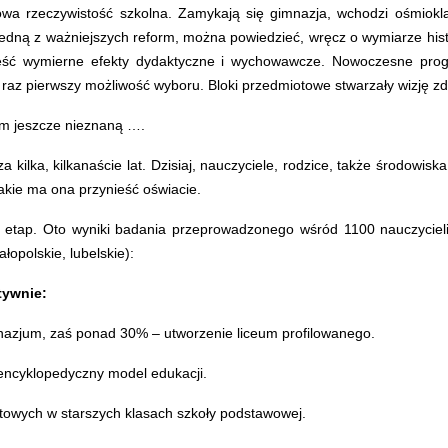
a rzeczywistość szkolna. Zamykają się gimnazja, wchodzi ośmiokl
edną z ważniejszych reform, można powiedzieć, wręcz o wymiarze hist
nieść wymierne efekty dydaktyczne i wychowawcze. Nowoczesne pro
raz pierwszy możliwość wyboru. Bloki przedmiotowe stwarzały wizję z
am jeszcze nieznaną ….
 kilka, kilkanaście lat. Dzisiaj, nauczyciele, rodzice, także środowiska
 jakie ma ona przynieść oświacie.
uż etap. Oto wyniki badania przeprowadzonego wśród 1100 nauczycie
opolskie, lubelskie):
tywnie:
mnazjum, zaś ponad 30% – utworzenie liceum profilowanego.
ncyklopedyczny model edukacji.
otowych w starszych klasach szkoły podstawowej.