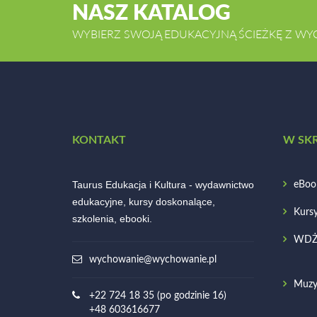
NASZ KATALOG
WYBIERZ SWOJĄ EDUKACYJNĄ ŚCIEŻKĘ Z WY
KONTAKT
W SK
Taurus Edukacja i Kultura - wydawnictwo
eBoo
edukacyjne, kursy doskonalące,
Kurs
szkolenia, ebooki.
WD
wychowanie@wychowanie.pl
Muzy
+22 724 18 35 (po godzinie 16)
+48 603616677