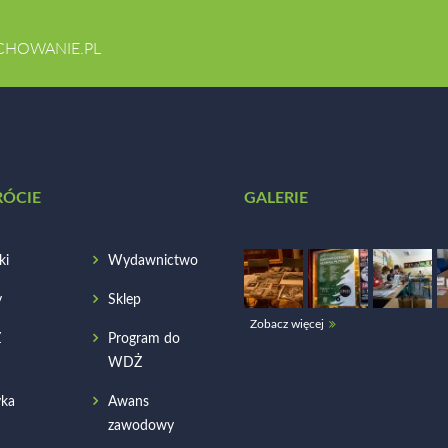
CHOWANIE.PL
RÓCIE
GALERIE
ki
Wydawnictwo
y
Sklep
Zobacz więcej
Ż
Program do
WDŻ
ka
Awans
zawodowy