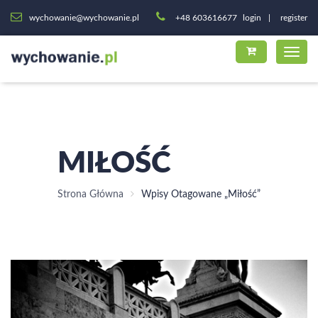
wychowanie@wychowanie.pl
+48 603616677
login
register
MIŁOŚĆ
Strona Główna
Wpisy Otagowane „miłość”