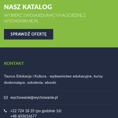
NASZ KATALOG
WYBIERZ SWOJĄ EDUKACYJNĄ ŚCIEŻKĘ Z
WYCHOWANIE.PL
SPRAWDŹ OFERTĘ
KONTAKT
Taurus Edukacja i Kultura - wydawnictwo edukacyjne, kursy
doskonalące, szkolenia, ebooki.
wychowanie@wychowanie.pl
+22 724 18 35 (po godzinie 16)
+48 603616677