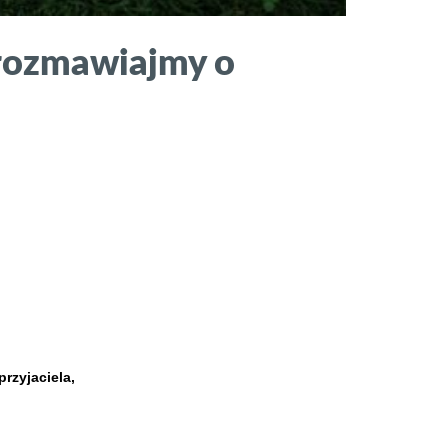
Porozmawiajmy o
rzyjaciela,