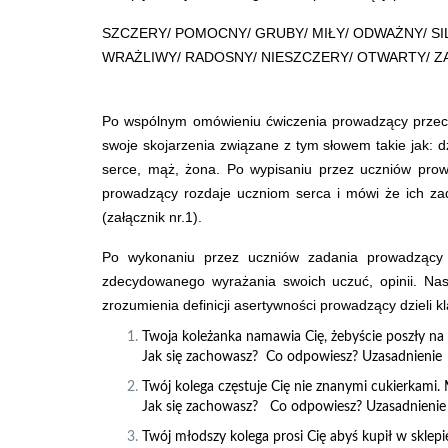
SZCZERY/ POMOCNY/ GRUBY/ MIŁY/ ODWAŻNY/ SI
WRAŻLIWY/ RADOSNY/ NIESZCZERY/ OTWARTY/ Z
Po wspólnym omówieniu ćwiczenia prowadzący przecho
swoje skojarzenia związane z tym słowem takie jak: 
serce, mąż, żona. Po wypisaniu przez uczniów prowa
prowadzący rozdaje uczniom serca i mówi że ich zada
(załącznik nr.1).
Po wykonaniu przez uczniów zadania prowadzący p
zdecydowanego wyrażania swoich uczuć, opinii. Nas
zrozumienia definicji asertywności prowadzący dzieli k
Twoja koleżanka namawia Cię, żebyście poszły na
Jak się zachowasz? Co odpowiesz? Uzasadnienie
Twój kolega częstuje Cię nie znanymi cukierkami.
Jak się zachowasz? Co odpowiesz? Uzasadnienie
Twój młodszy kolega prosi Cię abyś kupił w sklepi