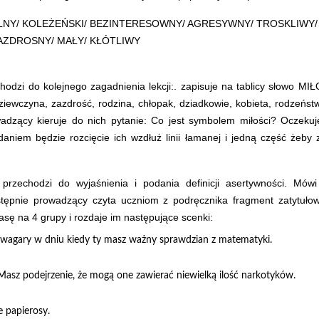
LNY/ KOLEŻEŃSKI/ BEZINTERESOWNY/ AGRESYWNY/ TROSKLIWY/
AZDROSNY/ MAŁY/ KŁÓTLIWY
dzi do kolejnego zagadnienia lekcji:. zapisuje na tablicy słowo MIŁ
dziewczyna, zazdrość, rodzina, chłopak, dziadkowie, kobieta, rodzeńs
dzący kieruje do nich pytanie: Co jest symbolem miłości? Oczekuje
niem będzie rozcięcie ich wzdłuż linii łamanej i jedną część żeby zo
rzechodzi do wyjaśnienia i podania definicji asertywności. Mówi
tępnie prowadzący czyta uczniom z podręcznika fragment zatytuło
lasę na 4 grupy i rozdaje im następujące scenki:
 wagary w dniu kiedy ty masz ważny sprawdzian z matematyki.
 Masz podejrzenie, że mogą one zawierać niewielką ilość narkotyków.
e papierosy.