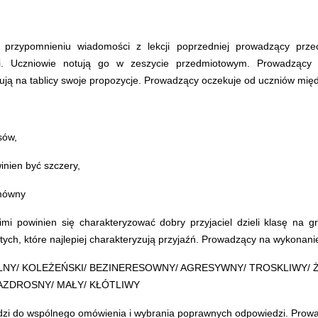
m przypomnieniu wiadomości z lekcji poprzedniej prowadzący prz
ci. Uczniowie notują go w zeszycie przedmiotowym. Prowadzący
ują na tablicy swoje propozycje. Prowadzący oczekuje od uczniów międ
sów,
nien być szczery,
omówny
i powinien się charakteryzować dobry przyjaciel dzieli klasę na 
tych, które najlepiej charakteryzują przyjaźń. Prowadzący na wykonan
LNY/ KOLEŻEŃSKI/ BEZINERESOWNY/ AGRESYWNY/ TROSKLIWY/ 
AZDROSNY/ MAŁY/ KŁÓTLIWY
zi do wspólnego omówienia i wybrania poprawnych odpowiedzi. Prowa