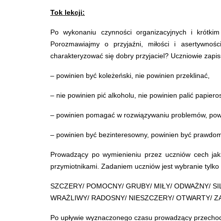
Tok lekcji:
Po wykonaniu czynności organizacyjnych i krótki
Porozmawiajmy o przyjaźni, miłości i asertywnoś
charakteryzować się dobry przyjaciel? Uczniowie zapis
– powinien być koleżeński, nie powinien przeklinać,
– nie powinien pić alkoholu, nie powinien palić papiero
– powinien pomagać w rozwiązywaniu problemów, powi
– powinien być bezinteresowny, powinien być prawd
Prowadzący po wymienieniu przez uczniów cech jakim
przymiotnikami. Zadaniem uczniów jest wybranie tylko 
SZCZERY/ POMOCNY/ GRUBY/ MIŁY/ ODWAŻNY/ SI
WRAŻLIWY/ RADOSNY/ NIESZCZERY/ OTWARTY/ Z
Po upływie wyznaczonego czasu prowadzący przechod