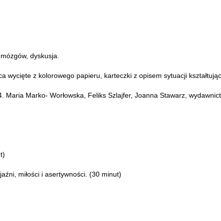
 mózgów, dyskusja.
a wycięte z kolorowego papieru, karteczki z opisem sytuacji kształtuj
 4. Maria Marko- Worłowska, Feliks Szlajfer, Joanna Stawarz, wydawni
t)
ni, miłości i asertywności. (30 minut)