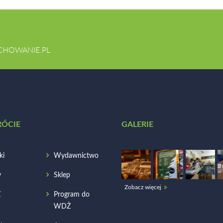
CHOWANIE.PL
RÓCIE
GALERIE
ki
Wydawnictwo
y
Sklep
Zobacz więcej
Ż
Program do
WDŻ