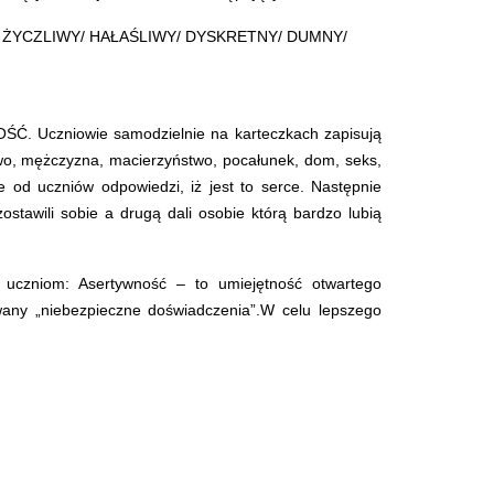
 ŻYCZLIWY/ HAŁAŚLIWY/ DYSKRETNY/ DUMNY/
OŚĆ. Uczniowie samodzielnie na karteczkach zapisują
two, mężczyzna, macierzyństwo, pocałunek, dom, seks,
 od uczniów odpowiedzi, iż jest to serce. Następnie
stawili sobie a drugą dali osobie którą bardzo lubią
 uczniom: Asertywność – to umiejętność otwartego
wany „niebezpieczne doświadczenia”.W celu lepszego