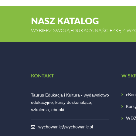
NASZ KATALOG
WYBIERZ SWOJĄ EDUKACYJNĄ ŚCIEŻKĘ Z WY
KONTAKT
W SK
Taurus Edukacja i Kultura - wydawnictwo
eBoo
edukacyjne, kursy doskonalące,
Kurs
szkolenia, ebooki.
WD
wychowanie@wychowanie.pl