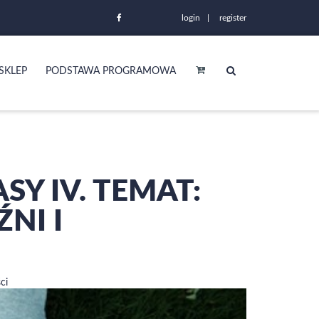
login
register
SKLEP
PODSTAWA PROGRAMOWA
SY IV. TEMAT:
NI I
ci