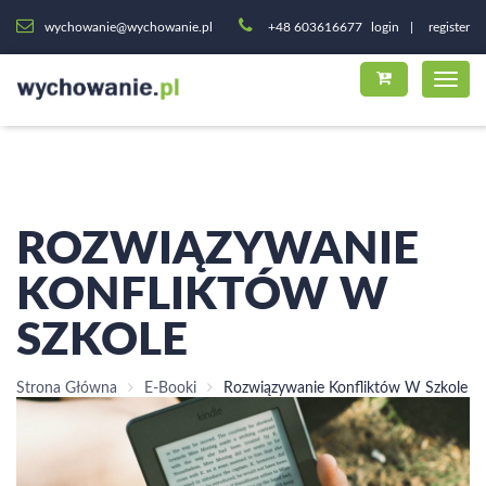
wychowanie@wychowanie.pl
+48 603616677
login
register
ROZWIĄZYWANIE
KONFLIKTÓW W
SZKOLE
Strona Główna
E-Booki
Rozwiązywanie Konfliktów W Szkole