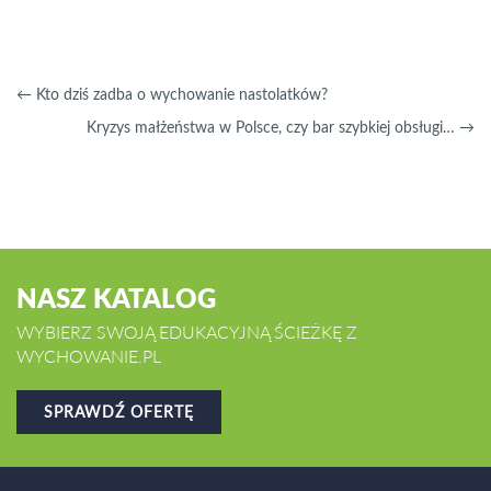
←
Kto dziś zadba o wychowanie nastolatków?
Kryzys małżeństwa w Polsce, czy bar szybkiej obsługi…
→
NASZ KATALOG
WYBIERZ SWOJĄ EDUKACYJNĄ ŚCIEŻKĘ Z
WYCHOWANIE.PL
SPRAWDŹ OFERTĘ