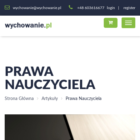
wychowanie@wychowanie.pl
+48 603616677
login
register
PRAWA
NAUCZYCIELA
Strona Główna
Artykuły
Prawa Nauczyciela