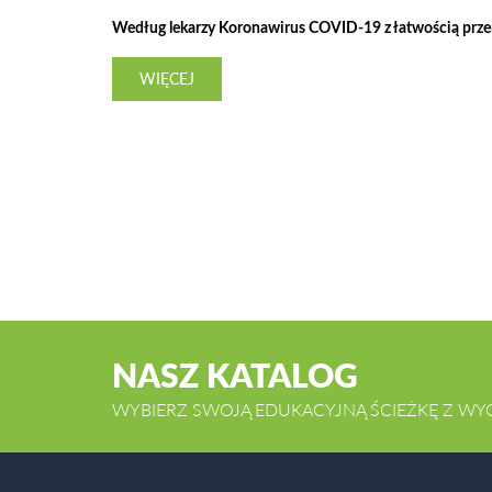
Według lekarzy Koronawirus COVID-19 z łatwością przeno
WIĘCEJ
NASZ KATALOG
WYBIERZ SWOJĄ EDUKACYJNĄ ŚCIEŻKĘ Z WY