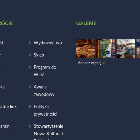
RÓCIE
GALERIE
ki
Wydawnictwo
y
Sklep
Zobacz więcej
Ż
Program do
WDŻ
ka
Awans
zawodowy
atne linki
Polityka
prywatności
lamin
Stowarzyszenie
Nowa Kultura i