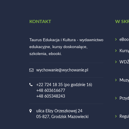
KONTAKT
W SK
Taurus Edukacja i Kultura - wydawnictwo
eBoo
edukacyjne, kursy doskonalące,
Kurs
szkolenia, ebooki.
WD
wychowanie@wychowanie.pl
Muzy
+22 724 18 35 (po godzinie 16)
+48 603616677
+48 605348243
Przyd
ulica Elizy Orzeszkowej 24
Regu
05-827, Grodzisk Mazowiecki