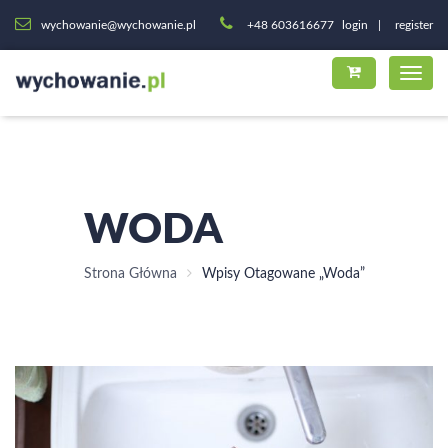
wychowanie@wychowanie.pl
+48 603616677
login
register
WODA
Strona Główna
Wpisy Otagowane „woda”