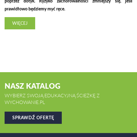
poprzez dotyk. Ryzyko zachorowalności zmniejszy się, jeśli
prawidłowo będziemy myć ręce.
WIĘCEJ
NASZ KATALOG
WYBIERZ SWOJĄ EDUKACYJNĄ ŚCIEŻKĘ Z
WYCHOWANIE.PL
SPRAWDŹ OFERTĘ