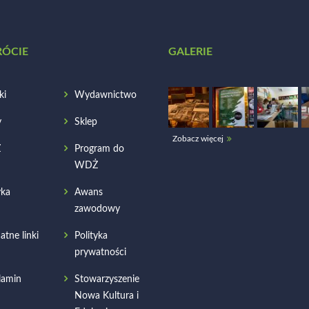
RÓCIE
GALERIE
ki
Wydawnictwo
y
Sklep
Zobacz więcej
Ż
Program do
WDŻ
ka
Awans
zawodowy
atne linki
Polityka
prywatności
lamin
Stowarzyszenie
Nowa Kultura i