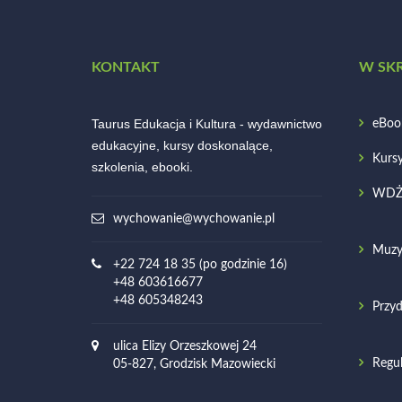
KONTAKT
W SK
Taurus Edukacja i Kultura - wydawnictwo
eBoo
edukacyjne, kursy doskonalące,
Kurs
szkolenia, ebooki.
WD
wychowanie@wychowanie.pl
Muzy
+22 724 18 35 (po godzinie 16)
+48 603616677
+48 605348243
Przyd
ulica Elizy Orzeszkowej 24
Regu
05-827, Grodzisk Mazowiecki