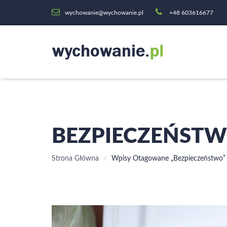
wychowanie@wychowanie.pl
+48 603616677
BEZPIECZEŃST
Strona Główna
Wpisy Otagowane „bezpieczeństwo”