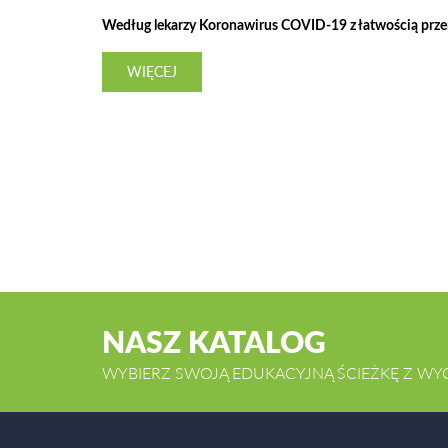
Według lekarzy Koronawirus COVID-19 z łatwością przeno
WIĘCEJ
NASZ KATALOG
WYBIERZ SWOJĄ EDUKACYJNĄ ŚCIEŻKĘ Z WY