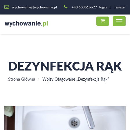
wychowanie@wychowanie.pl
+48 603616677
login
register
DEZYNFEKCJA RĄK
Strona Główna
Wpisy Otagowane „dezynfekcja Rąk”