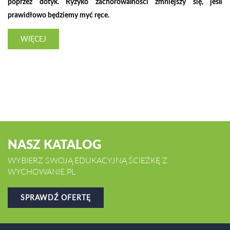
poprzez dotyk. Ryzyko zachorowalności zmniejszy się, jeśli
prawidłowo będziemy myć ręce.
WIĘCEJ
NASZ KATALOG
WYBIERZ SWOJĄ EDUKACYJNĄ ŚCIEŻKĘ Z
WYCHOWANIE.PL
SPRAWDŹ OFERTĘ