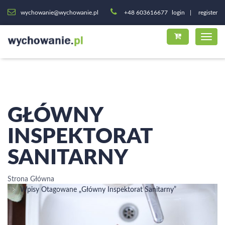
wychowanie@wychowanie.pl
+48 603616677
login
register
GŁÓWNY
INSPEKTORAT
SANITARNY
Strona Główna
Wpisy Otagowane „główny Inspektorat Sanitarny”