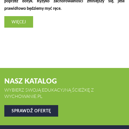
poprzez dotyk. Ryzyko zachorowalności zmniejszy się, jeśli
prawidłowo będziemy myć ręce.
WIĘCEJ
NASZ KATALOG
WYBIERZ SWOJĄ EDUKACYJNĄ ŚCIEŻKĘ Z
WYCHOWANIE.PL
SPRAWDŹ OFERTĘ