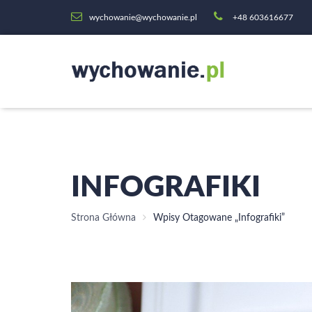
wychowanie@wychowanie.pl
+48 603616677
INFOGRAFIKI
Strona Główna
Wpisy Otagowane „infografiki”