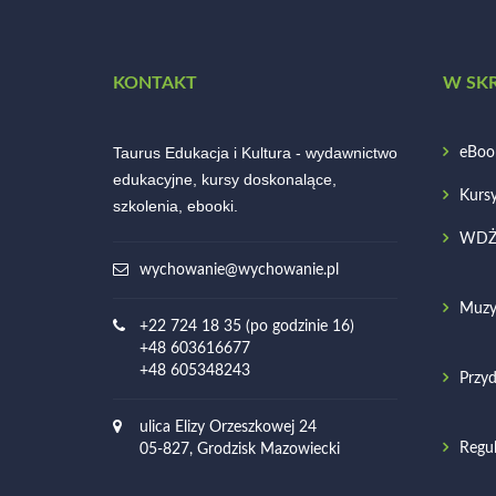
KONTAKT
W SK
Taurus Edukacja i Kultura - wydawnictwo
eBoo
edukacyjne, kursy doskonalące,
Kurs
szkolenia, ebooki.
WD
wychowanie@wychowanie.pl
Muzy
+22 724 18 35 (po godzinie 16)
+48 603616677
+48 605348243
Przyd
ulica Elizy Orzeszkowej 24
Regu
05-827, Grodzisk Mazowiecki