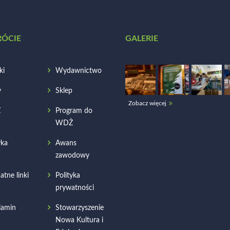
RÓCIE
GALERIE
ki
Wydawnictwo
y
Sklep
Zobacz więcej
Ż
Program do
WDŻ
ka
Awans
zawodowy
atne linki
Polityka
prywatności
lamin
Stowarzyszenie
Nowa Kultura i