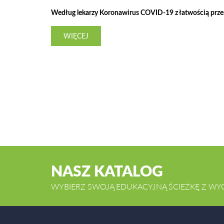
Według lekarzy Koronawirus COVID-19 z łatwością przeno
WIĘCEJ
NASZ KATALOG
WYBIERZ SWOJĄ EDUKACYJNĄ ŚCIEŻKĘ Z WY