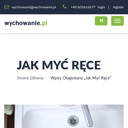
wychowanie@wychowanie.pl
+48 603616677
login
register
JAK MYĆ RĘCE
Strona Główna
Wpisy Otagowane „jak Myć Ręce”