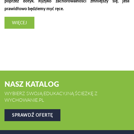
poprzez dotyk. Ryzyko zachorowalności zmniejszy się, jeśli
prawidłowo będziemy myć ręce.
WIĘCEJ
NASZ KATALOG
WYBIERZ SWOJĄ EDUKACYJNĄ ŚCIEŻKĘ Z
WYCHOWANIE.PL
SPRAWDŹ OFERTĘ