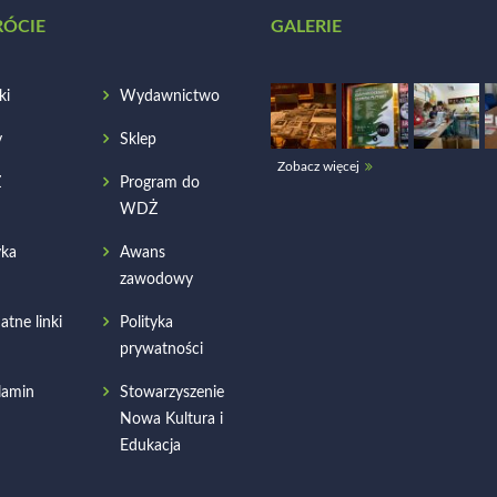
RÓCIE
GALERIE
ki
Wydawnictwo
y
Sklep
Zobacz więcej
Ż
Program do
WDŻ
ka
Awans
zawodowy
atne linki
Polityka
prywatności
lamin
Stowarzyszenie
Nowa Kultura i
Edukacja