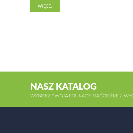
WIĘCEJ
NASZ KATALOG
WYBIERZ SWOJĄ EDUKACYJNĄ ŚCIEŻKĘ Z WY