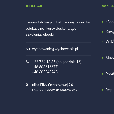
KONTAKT
W SK
Taurus Edukacja i Kultura - wydawnictwo
eBoo
edukacyjne, kursy doskonalące,
Kurs
szkolenia, ebooki.
WD
wychowanie@wychowanie.pl
Muzy
+22 724 18 35 (po godzinie 16)
+48 603616677
+48 605348243
Przyd
ulica Elizy Orzeszkowej 24
Regu
05-827, Grodzisk Mazowiecki