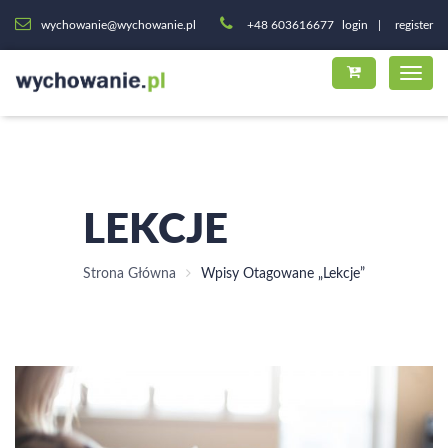
wychowanie@wychowanie.pl
+48 603616677
login
register
LEKCJE
Strona Główna
Wpisy Otagowane „lekcje”