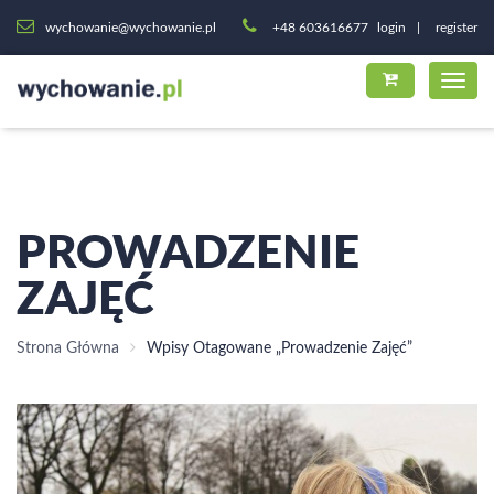
wychowanie@wychowanie.pl
+48 603616677
login
register
PROWADZENIE
ZAJĘĆ
Strona Główna
Wpisy Otagowane „prowadzenie Zajęć”