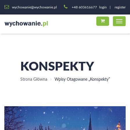
wychowanie@wychowanie.pl
+48 603616677
login
register
KONSPEKTY
Strona Główna
Wpisy Otagowane „konspekty”