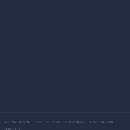
STRONA GŁÓWNA
KURSY
ARTYKUŁY
AKTUALNOŚCI
O NAS
KONTAKT
PUBLIKACJE