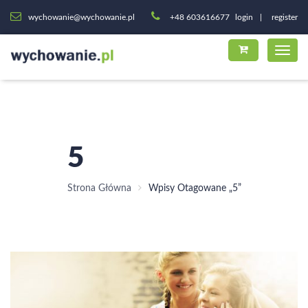
wychowanie@wychowanie.pl
+48 603616677
login
register
5
Strona Główna
Wpisy Otagowane „5”