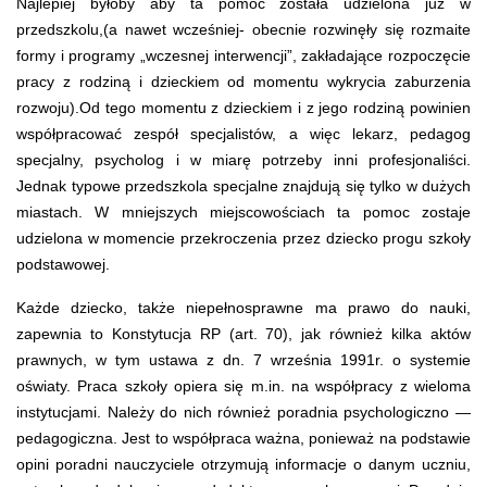
Najlepiej byłoby aby ta pomoc została udzielona już w
przedszkolu,(a nawet wcześniej- obecnie rozwinęły się rozmaite
formy i programy „wczesnej interwencji”, zakładające rozpoczęcie
pracy z rodziną i dzieckiem od momentu wykrycia zaburzenia
rozwoju).Od tego momentu z dzieckiem i z jego rodziną powinien
współpracować zespół specjalistów, a więc lekarz, pedagog
specjalny, psycholog i w miarę potrzeby inni profesjonaliści.
Jednak typowe przedszkola specjalne znajdują się tylko w dużych
miastach. W mniejszych miejscowościach ta pomoc zostaje
udzielona w momencie przekroczenia przez dziecko progu szkoły
podstawowej.
Każde dziecko, także niepełnosprawne ma prawo do nauki,
zapewnia to Konstytucja RP (art. 70), jak również kilka aktów
prawnych, w tym ustawa z dn. 7 września 1991r. o systemie
oświaty. Praca szkoły opiera się m.in. na współpracy z wieloma
instytucjami. Należy do nich również poradnia psychologiczno —
pedagogiczna. Jest to współpraca ważna, ponieważ na podstawie
opini poradni nauczyciele otrzymują informacje o danym uczniu,