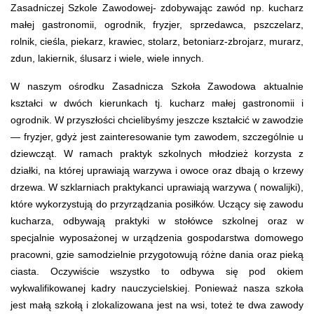
Zasadniczej Szkole Zawodowej- zdobywając zawód np. kucharz
małej gastronomii, ogrodnik, fryzjer, sprzedawca, pszczelarz,
rolnik, cieśla, piekarz, krawiec, stolarz, betoniarz-zbrojarz, murarz,
zdun, lakiernik, ślusarz i wiele, wiele innych.
W naszym ośrodku Zasadnicza Szkoła Zawodowa aktualnie
kształci w dwóch kierunkach tj. kucharz małej gastronomii i
ogrodnik. W przyszłości chcielibyśmy jeszcze kształcić w zawodzie
— fryzjer, gdyż jest zainteresowanie tym zawodem, szczególnie u
dziewcząt. W ramach praktyk szkolnych młodzież korzysta z
działki, na której uprawiają warzywa i owoce oraz dbają o krzewy
drzewa. W szklarniach praktykanci uprawiają warzywa ( nowalijki),
które wykorzystują do przyrządzania posiłków. Uczący się zawodu
kucharza, odbywają praktyki w stołówce szkolnej oraz w
specjalnie wyposażonej w urządzenia gospodarstwa domowego
pracowni, gzie samodzielnie przygotowują różne dania oraz pieką
ciasta. Oczywiście wszystko to odbywa się pod okiem
wykwalifikowanej kadry nauczycielskiej. Ponieważ nasza szkoła
jest małą szkołą i zlokalizowana jest na wsi, toteż te dwa zawody