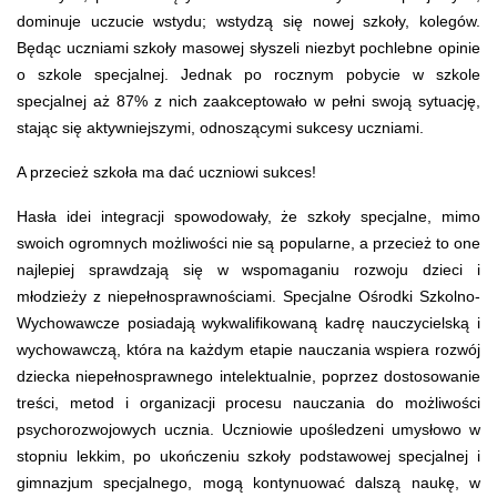
dominuje uczucie wstydu; wstydzą się nowej szkoły, kolegów.
Będąc uczniami szkoły masowej słyszeli niezbyt pochlebne opinie
o szkole specjalnej. Jednak po rocznym pobycie w szkole
specjalnej aż 87% z nich zaakceptowało w pełni swoją sytuację,
stając się aktywniejszymi, odnoszącymi sukcesy uczniami.
A przecież szkoła ma dać uczniowi sukces!
Hasła idei integracji spowodowały, że szkoły specjalne, mimo
swoich ogromnych możliwości nie są popularne, a przecież to one
najlepiej sprawdzają się w wspomaganiu rozwoju dzieci i
młodzieży z niepełnosprawnościami. Specjalne Ośrodki Szkolno-
Wychowawcze posiadają wykwalifikowaną kadrę nauczycielską i
wychowawczą, która na każdym etapie nauczania wspiera rozwój
dziecka niepełnosprawnego intelektualnie, poprzez dostosowanie
treści, metod i organizacji procesu nauczania do możliwości
psychorozwojowych ucznia. Uczniowie upośledzeni umysłowo w
stopniu lekkim, po ukończeniu szkoły podstawowej specjalnej i
gimnazjum specjalnego, mogą kontynuować dalszą naukę, w