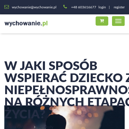
wychowanie@wychowanie.pl
+48 603616677
login
register
W JAKI SPOSÓB
WSPIERAĆ DZIECKO 
NIEPEŁNOSPRAWNO
NA RÓŻNYCH ETAPA
ŻYCIA?
Strona Główna
Artykuły