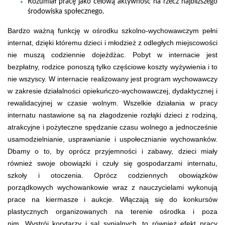
Rozumiał pracę jako celową aktywność na rzecz najbliższego
środowiska społecznego.
Bardzo ważną funkcję w ośrodku szkolno-wychowawczym pełni
internat, dzięki któremu dzieci i młodzież z odległych miejscowości
nie muszą codziennie dojeżdżac. Pobyt w internacie jest
bezpłatny, rodzice ponoszą tylko częściowe koszty wyżywienia i to
nie wszyscy. W internacie realizowany jest program wychowawczy
w zakresie działalności opiekuńczo-wychowawczej, dydaktycznej i
rewalidacyjnej w czasie wolnym. Wszelkie działania w pracy
internatu nastawione są na złagodzenie rozłąki dzieci z rodziną,
atrakcyjne i pożyteczne spędzanie czasu wolnego a jednocześnie
usamodzielnianie, usprawnianie i uspołecznianie wychowanków.
Dbamy o to, by oprócz przyjemności i zabawy, dzieci miały
również swoje obowiązki i czuły się gospodarzami internatu,
szkoły i otoczenia. Oprócz codziennych obowiązków
porządkowych wychowankowie wraz z nauczycielami wykonują
prace na kiermasze i aukcje. Włączają się do konkursów
plastycznych organizowanych na terenie ośrodka i poza
nim. Wystrój korytarzy i sal sypialnych, to również efekt pracy