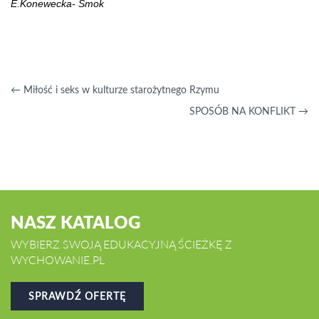
E.Konewecka- Smok
←
Miłość i seks w kulturze starożytnego Rzymu
SPOSÓB NA KONFLIKT
→
NASZ KATALOG
WYBIERZ SWOJĄ EDUKACYJNĄ ŚCIEŻKĘ Z
WYCHOWANIE.PL
SPRAWDŹ OFERTĘ