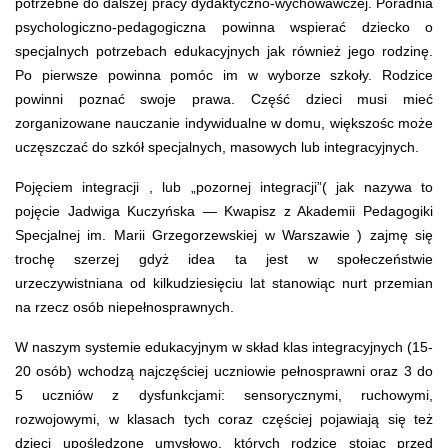
potrzebne do dalszej pracy dydaktyczno-wychowawczej. Poradnia
psychologiczno-pedagogiczna powinna wspierać dziecko o
specjalnych potrzebach edukacyjnych jak również jego rodzinę.
Po pierwsze powinna pomóc im w wyborze szkoły. Rodzice
powinni poznać swoje prawa. Część dzieci musi mieć
zorganizowane nauczanie indywidualne w domu, większośc może
uczęszczać do szkół specjalnych, masowych lub integracyjnych.
Pojęciem integracji , lub „pozornej integracji”( jak nazywa to
pojęcie Jadwiga Kuczyńska — Kwapisz z Akademii Pedagogiki
Specjalnej im. Marii Grzegorzewskiej w Warszawie ) zajmę się
trochę szerzej gdyż idea ta jest w społeczeństwie
urzeczywistniana od kilkudziesięciu lat stanowiąc nurt przemian
na rzecz osób niepełnosprawnych.
W naszym systemie edukacyjnym w skład klas integracyjnych (15-
20 osób) wchodzą najczęściej uczniowie pełnosprawni oraz 3 do
5 uczniów z dysfunkcjami: sensorycznymi, ruchowymi,
rozwojowymi, w klasach tych coraz częściej pojawiają się też
dzieci upośledzone umysłowo, których rodzice stojąc przed