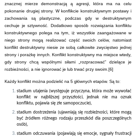
znacznej mierze demonstracją ą agresji, która ma na celu
pokonanie drugiej strony. W konflikcie konstruktywnym postawy i
zachowania są plastyczne, podczas gdy w destruktywnym
cechuje je sztywność. Dodatkowo sposób rozwiązania konfliktu
konstruktywnego polega na tym, iż wszystkie zaangażowane w
niego strony mogą realizować część swoich celów, natomiast
konflikt destruktywny niesie ze sobą całkowite zwycięstwo jednej
strony i porażkę innych. Konflikt konstruktywny ma miejsce wtedy,
gdy strony chcą wspólnymi siłami „rozpracować” dzielące je
rozbieżności, a nie ignorować je lub trwać przy swoim.[6]
Każdy konflikt można podzielić na 5 głównych etapów. Są to:
stadium utajenia (występuje przyczyna, która może wywołać
konflikt w najbliższej przyszłości, jednak nie ma oznak
konfliktu, pojawia się złe samopoczucie),
stadium dostrzeżenia (ujawniają się rozbieżności, które mogą
być źródłem różnego rodzaju przeszkód dla poszczególnych
osób),
stadium odczuwania (pojawiają się emocje, sygnały frustracji