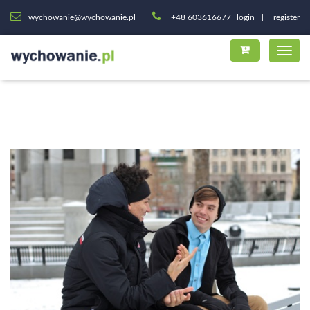
wychowanie@wychowanie.pl
+48 603616677
login
register