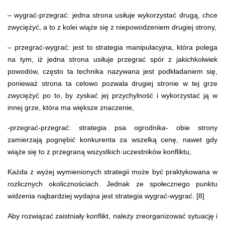
– wygrać-przegrać: jedna strona usiłuje wykorzystać drugą, chce
zwyciężyć, a to z kolei wiąże się z niepowodzeniem drugiej strony,
– przegrać-wygrać: jest to strategia manipulacyjna, która polega
na tym, iż jedna strona usiłuje przegrać spór z jakichkolwiek
powodów, często ta technika nazywana jest podkładaniem się,
ponieważ strona ta celowo pozwala drugiej stronie w tej grze
zwyciężyć po to, by zyskać jej przychylność i wykorzystać ją w
innej grze, która ma większe znaczenie,
-przegrać-przegrać: strategia psa ogrodnika- obie strony
zamierzają pognębić konkurenta za wszelką cenę, nawet gdy
wiąże się to z przegraną wszystkich uczestników konfliktu,
Każda z wyżej wymienionych strategii może być praktykowana w
rozlicznych okolicznościach. Jednak ze społecznego punktu
widzenia najbardziej wydajna jest strategia wygrać-wygrać. [8]
Aby rozwiązać zaistniały konflikt, należy zreorganizować sytuację i