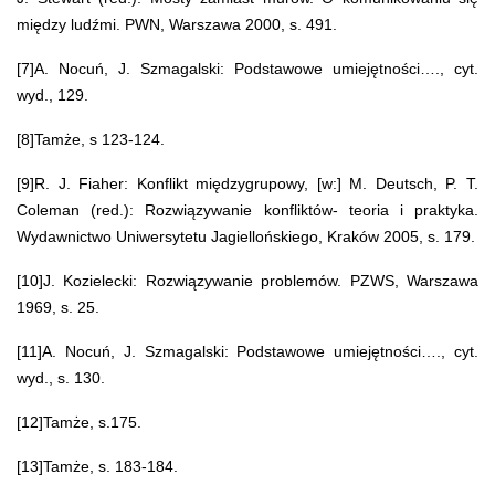
między ludźmi. PWN, Warszawa 2000, s. 491.
[7]A. Nocuń, J. Szmagalski: Podstawowe umiejętności…., cyt.
wyd., 129.
[8]Tamże, s 123-124.
[9]R. J. Fiaher: Konflikt międzygrupowy, [w:] M. Deutsch, P. T.
Coleman (red.): Rozwiązywanie konfliktów- teoria i praktyka.
Wydawnictwo Uniwersytetu Jagiellońskiego, Kraków 2005, s. 179.
[10]J. Kozielecki: Rozwiązywanie problemów. PZWS, Warszawa
1969, s. 25.
[11]A. Nocuń, J. Szmagalski: Podstawowe umiejętności…., cyt.
wyd., s. 130.
[12]Tamże, s.175.
[13]Tamże, s. 183-184.