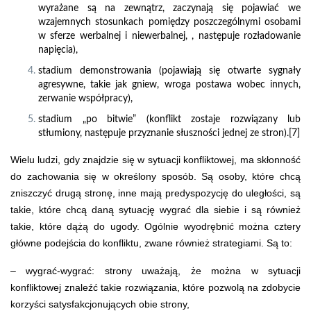
wyrażane są na zewnątrz, zaczynają się pojawiać we
wzajemnych stosunkach pomiędzy poszczególnymi osobami
w sferze werbalnej i niewerbalnej, , następuje rozładowanie
napięcia),
stadium demonstrowania (pojawiają się otwarte sygnały
agresywne, takie jak gniew, wroga postawa wobec innych,
zerwanie współpracy),
stadium „po bitwie” (konflikt zostaje rozwiązany lub
stłumiony, następuje przyznanie słuszności jednej ze stron).[7]
Wielu ludzi, gdy znajdzie się w sytuacji konfliktowej, ma skłonność
do zachowania się w określony sposób. Są osoby, które chcą
zniszczyć drugą stronę, inne mają predyspozycję do uległości, są
takie, które chcą daną sytuację wygrać dla siebie i są również
takie, które dążą do ugody. Ogólnie wyodrębnić można cztery
główne podejścia do konfliktu, zwane również strategiami. Są to:
– wygrać-wygrać: strony uważają, że można w sytuacji
konfliktowej znaleźć takie rozwiązania, które pozwolą na zdobycie
korzyści satysfakcjonujących obie strony,