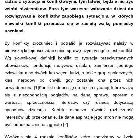
radzić z sytuacjami konfliktowymi, tym łatwiej będzie mu żyć
wśród rówieśników. Poza tym wczesne wdrażanie dzieci do
rozwiązywania konfliktów zapobiega sytuacjom, w których
niewielki konflikt przeradza się w zaciętą walkę pomiędzy
uczniami.
By konflikty zrozumieć i potrafić je rozwiązywać należy w
pierwszej kolejności zdać sobie sprawę czym w ogóle jest konflikt.
Wg słownikowej definicji konflikt to sytuacja przeciwstawnych
obowiązków, tendencji, motywów, działań, zamierzeń jednego
człowieka albo dwóch lub więcej ludzi, a także grup społecznych,
klas, narodów od chwili, gdy zostanie ona przez nich
uświadomiona.[1]Konflikt odnosi się do takich sytuacji, które wiążą
się z niezgodnością poglądów na daną sprawę, sporem o
wartości, sprzecznością interesów czy różnicą dotyczącą
sposobów działania. Konflikt oznacza również rozbieżność
interesów lub przekonanie, że dane aspiracje jego stron nie mogą
być jednoznacznie osiągnięte.[2]
Wyróżnia się 4 rodzaje konfliktów, które spotykamy w życiu