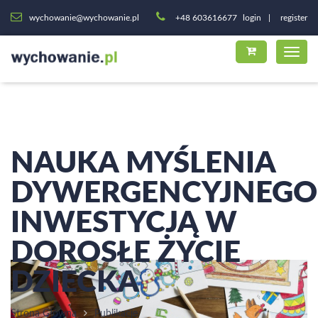
wychowanie@wychowanie.pl
+48 603616677
login
register
NAUKA MYŚLENIA
DYWERGENCYJNEGO
INWESTYCJĄ W
DOROSŁE ŻYCIE
DZIECKA
Strona Główna
Publikacje