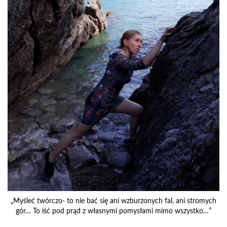
„Myśleć twórczo- to nie bać się ani wzburzonych fal, ani stromych
gór… To iść pod prąd z własnymi pomysłami mimo wszystko…”