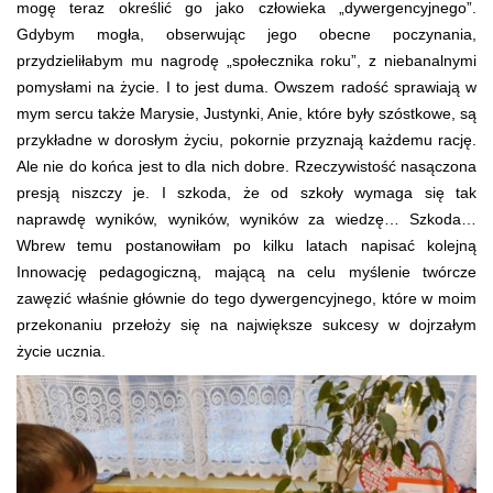
mogę teraz określić go jako człowieka „dywergencyjnego”.
Gdybym mogła, obserwując jego obecne poczynania,
przydzieliłabym mu nagrodę „społecznika roku”, z niebanalnymi
pomysłami na życie. I to jest duma. Owszem radość sprawiają w
mym sercu także Marysie, Justynki, Anie, które były szóstkowe, są
przykładne w dorosłym życiu, pokornie przyznają każdemu rację.
Ale nie do końca jest to dla nich dobre. Rzeczywistość nasączona
presją niszczy je. I szkoda, że od szkoły wymaga się tak
naprawdę wyników, wyników, wyników za wiedzę… Szkoda…
Wbrew temu postanowiłam po kilku latach napisać kolejną
Innowację pedagogiczną, mającą na celu myślenie twórcze
zawęzić właśnie głównie do tego dywergencyjnego, które w moim
przekonaniu przełoży się na największe sukcesy w dojrzałym
życie ucznia.