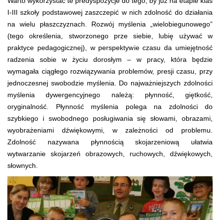
Warto wykorzystać te predyspozycje do tego, by już na etapie klas
I-III szkoły podstawowej zaszczepić w nich zdolność do działania
na wielu płaszczyznach. Rozwój myślenia „wielobiegunowego”
(tego określenia, stworzonego prze siebie, lubię używać w
praktyce pedagogicznej), w perspektywie czasu da umiejętność
radzenia sobie w życiu dorosłym – w pracy, która będzie
wymagała ciągłego rozwiązywania problemów, presji czasu, przy
jednoczesnej swobodzie myślenia. Do najważniejszych zdolności
myślenia dywergencyjnego należą: płynność, giętkość,
oryginalność. Płynność myślenia polega na zdolności do
szybkiego i swobodnego posługiwania się słowami, obrazami,
wyobrażeniami dźwiękowymi, w zależności od problemu.
Zdolność nazywana płynnością skojarzeniową ułatwia
wytwarzanie skojarzeń obrazowych, ruchowych, dźwiękowych,
słownych.