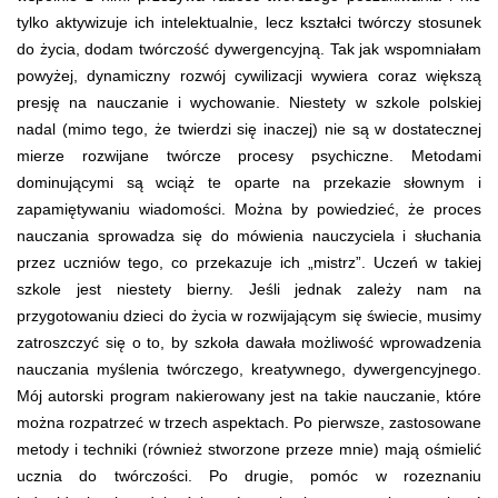
tylko aktywizuje ich intelektualnie, lecz kształci twórczy stosunek
do życia, dodam twórczość dywergencyjną. Tak jak wspomniałam
powyżej, dynamiczny rozwój cywilizacji wywiera coraz większą
presję na nauczanie i wychowanie. Niestety w szkole polskiej
nadal (mimo tego, że twierdzi się inaczej) nie są w dostatecznej
mierze rozwijane twórcze procesy psychiczne. Metodami
dominującymi są wciąż te oparte na przekazie słownym i
zapamiętywaniu wiadomości. Można by powiedzieć, że proces
nauczania sprowadza się do mówienia nauczyciela i słuchania
przez uczniów tego, co przekazuje ich „mistrz”. Uczeń w takiej
szkole jest niestety bierny. Jeśli jednak zależy nam na
przygotowaniu dzieci do życia w rozwijającym się świecie, musimy
zatroszczyć się o to, by szkoła dawała możliwość wprowadzenia
nauczania myślenia twórczego, kreatywnego, dywergencyjnego.
Mój autorski program nakierowany jest na takie nauczanie, które
można rozpatrzeć w trzech aspektach. Po pierwsze, zastosowane
metody i techniki (również stworzone przeze mnie) mają ośmielić
ucznia do twórczości. Po drugie, pomóc w rozeznaniu