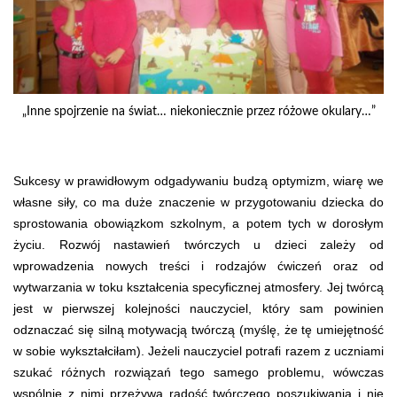
„Inne spojrzenie na świat… niekoniecznie przez różowe okulary…”
Sukcesy w prawidłowym odgadywaniu budzą optymizm, wiarę we
własne siły, co ma duże znaczenie w przygotowaniu dziecka do
sprostowania obowiązkom szkolnym, a potem tych w dorosłym
życiu. Rozwój nastawień twórczych u dzieci zależy od
wprowadzenia nowych treści i rodzajów ćwiczeń oraz od
wytwarzania w toku kształcenia specyficznej atmosfery. Jej twórcą
jest w pierwszej kolejności nauczyciel, który sam powinien
odznaczać się silną motywacją twórczą (myślę, że tę umiejętność
w sobie wykształciłam). Jeżeli nauczyciel potrafi razem z uczniami
szukać różnych rozwiązań tego samego problemu, wówczas
wspólnie z nimi przeżywa radość twórczego poszukiwania i nie