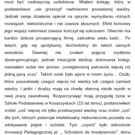
musi być nadzwyczaj uzdolnione. Miałam kolegę, który w
podstawówce „nie grzeszył” nadmiarem posiadanej wiedzy.
Jednak swoje działania opierał na sprycie, wymyślaniu różnych
rozwiązań, niekoniecznie i nie zawsze słusznych. Efekt końcowy
jego wojaży natomiast zawsze kończył się sukcesem. Obecnie ma
bardzo dobrze prosperującą firmę, zatrudnia wielu ludzi… Po
latach, gdy się spotykamy, dochodzimy do takich samych
wniosków. Dawniej nie znałam pojęcia myślenia
dywergencyjnego, jednak intuicyjnie śledząc dokonania kolegi,
nazwałam sobie ten proces „umiejętnością patrzenia więcej niż
jedną parą oczu”. Takich osób było sporo w moim życiu… Osób,
które poszukiwały czegoś więcej niż wiedzy lub czegoś zamiast
wiedzy. I jedni i drudzy mają na chwilę obecną niezłe wyniki w
swej pracy zawodowej. Rozpoczynając moją przygodę życia w
Szkole Podstawowej w Kosarzyskach (15 lat temu), postanowiłam
zrobić „coś” więcej niż tylko przekazywać wiedzę oraz zrobić „coś”
dla tych, których potencjał intelektualny niekoniecznie pozwala na
zdobywanie piątek i szóstek. Tym „czymś” było wdrożenie
Innowacji Pedagogicznej pt. „ Schodami do kreatywności”, która