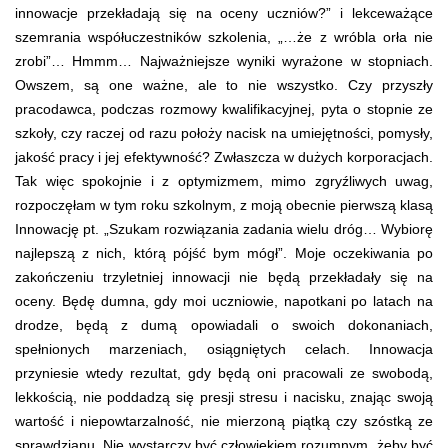
innowacje przekładają się na oceny uczniów?” i lekceważące
szemrania współuczestników szkolenia, „…że z wróbla orła nie
zrobi”… Hmmm… Najważniejsze wyniki wyrażone w stopniach.
Owszem, są one ważne, ale to nie wszystko. Czy przyszły
pracodawca, podczas rozmowy kwalifikacyjnej, pyta o stopnie ze
szkoły, czy raczej od razu położy nacisk na umiejętności, pomysły,
jakość pracy i jej efektywność? Zwłaszcza w dużych korporacjach.
Tak więc spokojnie i z optymizmem, mimo zgryźliwych uwag,
rozpoczęłam w tym roku szkolnym, z moją obecnie pierwszą klasą
Innowację pt. „Szukam rozwiązania zadania wielu dróg… Wybiorę
najlepszą z nich, którą pójść bym mógł”. Moje oczekiwania po
zakończeniu trzyletniej innowacji nie będą przekładały się na
oceny. Będę dumna, gdy moi uczniowie, napotkani po latach na
drodze, będą z dumą opowiadali o swoich dokonaniach,
spełnionych marzeniach, osiągniętych celach. Innowacja
przyniesie wtedy rezultat, gdy będą oni pracowali ze swobodą,
lekkością, nie poddadzą się presji stresu i nacisku, znając swoją
wartość i niepowtarzalność, nie mierzoną piątką czy szóstką ze
sprawdzianu. Nie wystarczy być człowiekiem rozumnym, żeby być