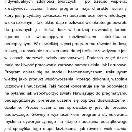
indywidualnych zdolności twórczych i po trzecie: wspierać
kreatywność ucznia. Treści programu mają charakter spiralny,
który jest przydatny zwłaszcza w nauczaniu uczniów w młodszym
wieku szkolnym. Taki układ daje możliwość wielokrotnego powrotu
do poznanych już treści, lecz w bardziej rozwiniętej formie,
zgodnie ze wzrastającymi możliwościami intelektualno-
percepcyjnymi. W niewielkiej części program ma również budowę
liniową, a utrwalanie i rozszerzanie danej treści przewidywane jest
w klasach starszych szkoły podstawowej. Podczas zajęć dzieci
mają możliwość pracowania zarówno samodzielnie, jak i grupowo.
Program opiera się na modelu hermeneutycznym, traktującym
wiedzę jako produkt współtworzenia, którego dokonują wspólnie
uczniowie i nauczyciel. Taki model koncentruje się na odpowiedzi
na pytanie: jak współtworzyć świat? Nawiązując do pragmatyzmu
pedagogicznego, preferuje uczenie się poprzez doświadczenie i
działanie. Proces uczenia się sprowadzony jest do procesu
badawczego. Głównym wyznacznikiem programu stymulowania
myślenia dywergencyjnego na etapie nauczania początkowego
jest specyfika tego etapu kształcenia, jak również wiek ucznia.