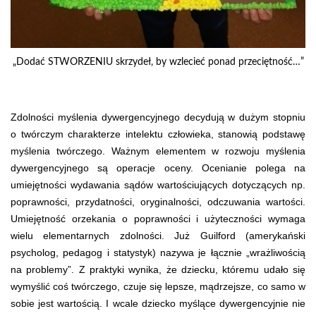
„Dodać STWORZENIU skrzydeł, by wzlecieć ponad przeciętność…”
Zdolności myślenia dywergencyjnego decydują w dużym stopniu
o twórczym charakterze intelektu człowieka, stanowią podstawę
myślenia twórczego. Ważnym elementem w rozwoju myślenia
dywergencyjnego są operacje oceny. Ocenianie polega na
umiejętności wydawania sądów wartościujących dotyczących np.
poprawności, przydatności, oryginalności, odczuwania wartości.
Umiejętność orzekania o poprawności i użyteczności wymaga
wielu elementarnych zdolności. Już Guilford (amerykański
psycholog, pedagog i statystyk) nazywa je łącznie „wrażliwością
na problemy”. Z praktyki wynika, że dziecku, któremu udało się
wymyślić coś twórczego, czuje się lepsze, mądrzejsze, co samo w
sobie jest wartością. I wcale dziecko myślące dywergencyjnie nie