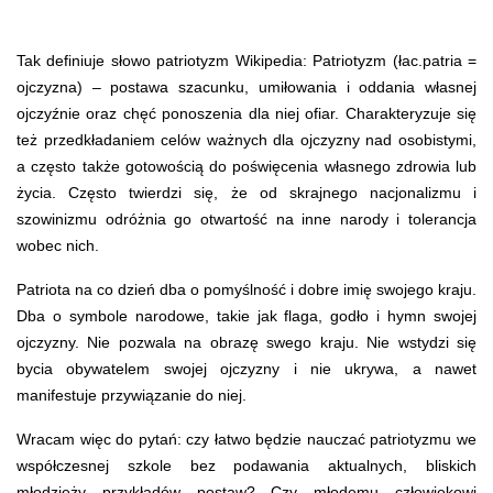
Tak definiuje słowo patriotyzm Wikipedia: Patriotyzm (łac.patria =
ojczyzna) – postawa szacunku, umiłowania i oddania własnej
ojczyźnie oraz chęć ponoszenia dla niej ofiar. Charakteryzuje się
też przedkładaniem celów ważnych dla ojczyzny nad osobistymi,
a często także gotowością do poświęcenia własnego zdrowia lub
życia. Często twierdzi się, że od skrajnego nacjonalizmu i
szowinizmu odróżnia go otwartość na inne narody i tolerancja
wobec nich.
Patriota na co dzień dba o pomyślność i dobre imię swojego kraju.
Dba o symbole narodowe, takie jak flaga, godło i hymn swojej
ojczyzny. Nie pozwala na obrazę swego kraju. Nie wstydzi się
bycia obywatelem swojej ojczyzny i nie ukrywa, a nawet
manifestuje przywiązanie do niej.
Wracam więc do pytań: czy łatwo będzie nauczać patriotyzmu we
współczesnej szkole bez podawania aktualnych, bliskich
młodzieży przykładów postaw? Czy młodemu człowiekowi