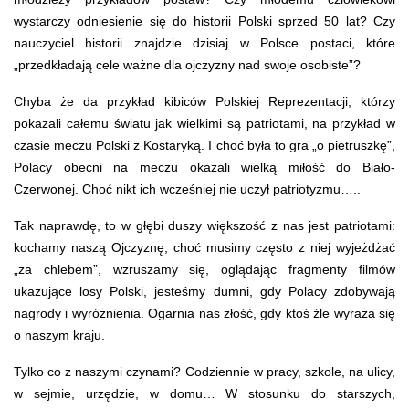
wystarczy odniesienie się do historii Polski sprzed 50 lat? Czy
nauczyciel historii znajdzie dzisiaj w Polsce postaci, które
„przedkładają cele ważne dla ojczyzny nad swoje osobiste”?
Chyba że da przykład kibiców Polskiej Reprezentacji, którzy
pokazali całemu światu jak wielkimi są patriotami, na przykład w
czasie meczu Polski z Kostaryką. I choć była to gra „o pietruszkę”,
Polacy obecni na meczu okazali wielką miłość do Biało-
Czerwonej. Choć nikt ich wcześniej nie uczył patriotyzmu…..
Tak naprawdę, to w głębi duszy większość z nas jest patriotami:
kochamy naszą Ojczyznę, choć musimy często z niej wyjeżdżać
„za chlebem”, wzruszamy się, oglądając fragmenty filmów
ukazujące losy Polski, jesteśmy dumni, gdy Polacy zdobywają
nagrody i wyróżnienia. Ogarnia nas złość, gdy ktoś źle wyraża się
o naszym kraju.
Tylko co z naszymi czynami? Codziennie w pracy, szkole, na ulicy,
w sejmie, urzędzie, w domu… W stosunku do starszych,