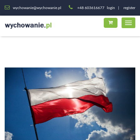
wychowanie@wychowanie.pl
+48 603616677
login
register