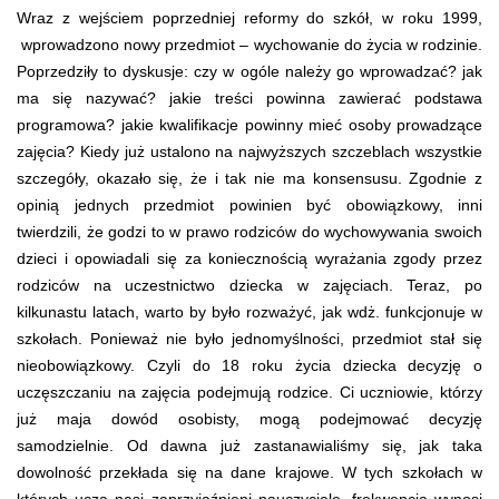
Wraz z wejściem poprzedniej reformy do szkół, w roku 1999,
wprowadzono nowy przedmiot – wychowanie do życia w rodzinie.
Poprzedziły to dyskusje: czy w ogóle należy go wprowadzać? jak
ma się nazywać? jakie treści powinna zawierać podstawa
programowa? jakie kwalifikacje powinny mieć osoby prowadzące
zajęcia? Kiedy już ustalono na najwyższych szczeblach wszystkie
szczegóły, okazało się, że i tak nie ma konsensusu. Zgodnie z
opinią jednych przedmiot powinien być obowiązkowy, inni
twierdzili, że godzi to w prawo rodziców do wychowywania swoich
dzieci i opowiadali się za koniecznością wyrażania zgody przez
rodziców na uczestnictwo dziecka w zajęciach. Teraz, po
kilkunastu latach, warto by było rozważyć, jak wdż. funkcjonuje w
szkołach. Ponieważ nie było jednomyślności, przedmiot stał się
nieobowiązkowy. Czyli do 18 roku życia dziecka decyzję o
uczęszczaniu na zajęcia podejmują rodzice. Ci uczniowie, którzy
już maja dowód osobisty, mogą podejmować decyzję
samodzielnie. Od dawna już zastanawialiśmy się, jak taka
dowolność przekłada się na dane krajowe. W tych szkołach w
których uczą nasi zaprzyjaźnieni nauczyciele, frekwencja wynosi