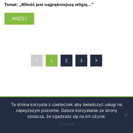
Temat: „Miłość jest najpiękniejszą religią…”
WIĘCEJ
1
2
3
Ta strona korzysta z ciasteczek aby świadczyć usługi na
NASZ KATALOG
najwyższym poziomie. Dalsze korzystanie ze strony
oznacza, że zgadzasz się na ich użycie.
WYBIERZ SWOJĄ EDUKACYJNĄ ŚCIEŻKĘ Z
Zamknij
WYCHOWANIE.PL