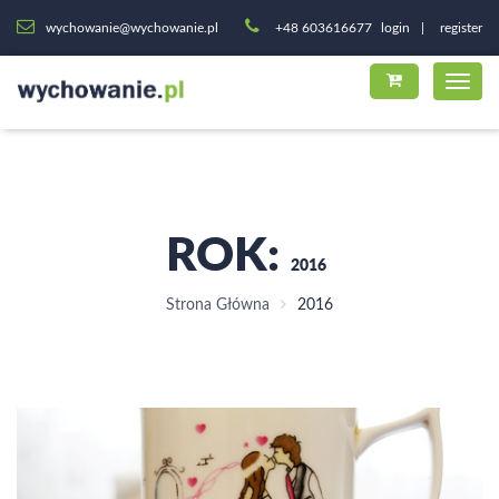
wychowanie@wychowanie.pl
+48 603616677
login
register
ROK:
2016
Strona Główna
2016