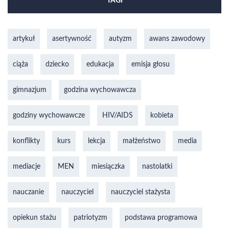
TAGI
artykuł
asertywność
autyzm
awans zawodowy
ciąża
dziecko
edukacja
emisja głosu
gimnazjum
godzina wychowawcza
godziny wychowawcze
HIV/AIDS
kobieta
konflikty
kurs
lekcja
małżeństwo
media
mediacje
MEN
miesiączka
nastolatki
nauczanie
nauczyciel
nauczyciel stażysta
opiekun stażu
patriotyzm
podstawa programowa