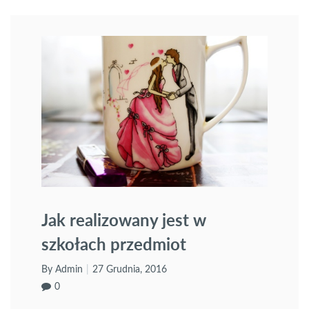
Jak realizowany jest w
szkołach przedmiot
wychowanie do życia w
By Admin
27 Grudnia, 2016
rodzinie?
0