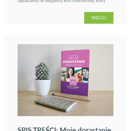
zapraszamy na bezpłatny kurs internetowy, który
ruszy już w styczniu. Kurs stworzy belgijska
akademia edukacyjna European Schoolnet Academy
WIĘCEJ
z siedzibą w Brukseli. Tę instytucję można kojarzyć z
organizacji przeróżnych kursów internetowych
MOOC (bezpłatnych!) i współpracy z Ministerstwami
Edukacji Narodowej ze […]
SPIS TREŚCI: Moje dorastanie