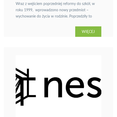
Wraz z wejściem poprzedniej reformy do szkół, w
roku 1999, wprowadzono nowy przedmiot –
wychowanie do życia w rodzinie. Poprzedziły to
dyskusje: czy w ogóle należy go wprowadzać? jak ma
się nazywać? jakie treści powinna zawierać podstawa
WIĘCEJ
programowa? jakie kwalifikacje powinny mieć osoby
prowadzące zajęcia? Kiedy już ustalono na
najwyższych szczeblach wszystkie szczegóły, okazało
się, […]