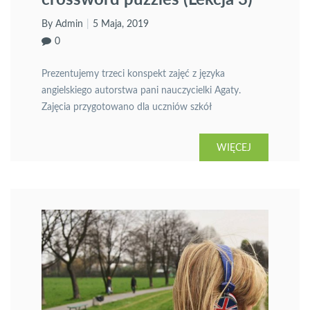
By Admin
5 Maja, 2019
0
Prezentujemy trzeci konspekt zajęć z języka
angielskiego autorstwa pani nauczycielki Agaty.
Zajęcia przygotowano dla uczniów szkół
podstawowych i dotyczą sposobów wykorzystania
Internetu i komputera do nauki języka obcego. Temat
WIĘCEJ
trzeci: Emoticon’s crossword puzzles.