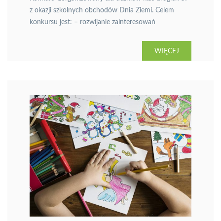
z okazji szkolnych obchodów Dnia Ziemi. Celem
konkursu jest: – rozwijanie zainteresowań
przyrodniczych oraz wrażliwości na problemy
środowiska – kształtowanie nawyków ekologicznych,
WIĘCEJ
odpowiedzialności wobec środowiska oraz aktywnej
postawy wobec jej ochrony W konkursie biorą udział
3-osobowe drużyny reprezentujące swoje klasy.
Przedstawiciele klas wykazują się wiedzą
przyrodniczą, rozwiązując zadania […]