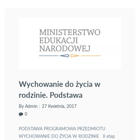
dopuszczania programów nauczania (Ustawa o
Systemie Oświaty Art.22a.1.): Nauczyciel lub zespół
nauczycieli przedstawia dyrektorowi przedszkola lub
szkoły program […]
Wychowanie do życia w
rodzinie. Podstawa
programowa
By Admin
27 Kwietnia, 2017
0
PODSTAWA PROGRAMOWA PRZEDMIOTU
WYCHOWANIE DO ŻYCIA W RODZINIE II etap