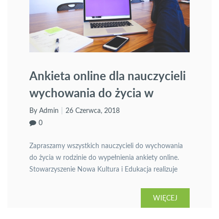
Ankieta online dla nauczycieli
wychowania do życia w
rodzinie
By Admin
26 Czerwca, 2018
0
Zapraszamy wszystkich nauczycieli do wychowania
do życia w rodzinie do wypełnienia ankiety online.
Stowarzyszenie Nowa Kultura i Edukacja realizuje
projekt „unexcited – talking about sexuality” w
ramach programu Erasmus +, dotyczący sytuacji
WIĘCEJ
edukacji seksualnej (także w ramach wychowania do
życia w rodzinie) w krajach organizacji