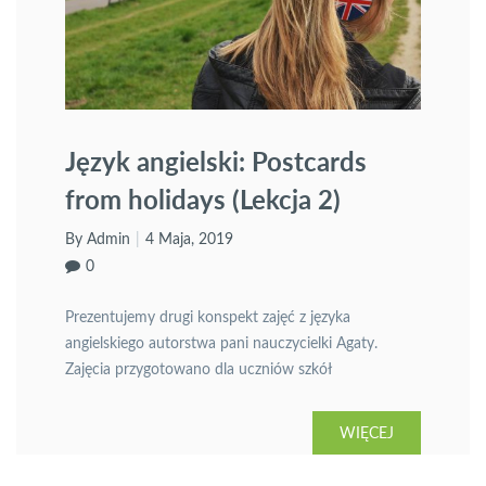
Język angielski: Postcards
from holidays (Lekcja 2)
By Admin
4 Maja, 2019
0
Prezentujemy drugi konspekt zajęć z języka
angielskiego autorstwa pani nauczycielki Agaty.
Zajęcia przygotowano dla uczniów szkół
podstawowych i dotyczą sposobów wykorzystania
Internetu i komputera do nauki języka obcego. Temat
WIĘCEJ
drugi: Postcards from holidays.