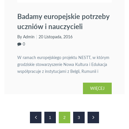
Badamy europejskie potrzeby
uczniów i nauczycieli
By Admin
20 Listopada, 2016
0
W ramach europejskiego projektu NESTT, w którym
grodziskie stowarzyszenie Nowa Kultura i Edukacja
współpracuje z instytucjami z Belgii, Rumunii i
Portugalii, sprawdzamy potrzeby uczniów i
nauczycieli na płaszczyźnie efektywnego nauczania i
WIĘCEJ
uczenia się. Efektem projektu będą filmy
dokumentalno-informacyjne, ankiety, przewodnik
oraz kurs internetowy przeznaczony dla nauczycieli.
1
2
3