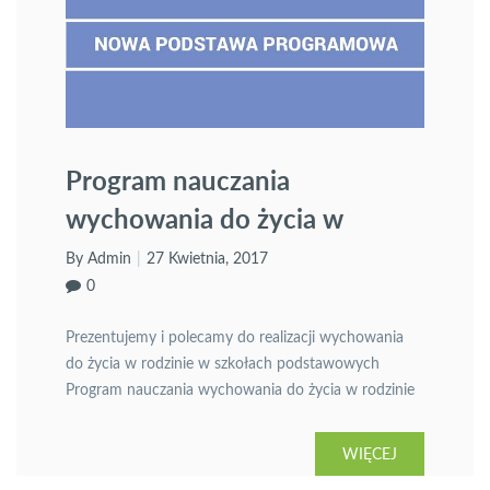
Program nauczania
wychowania do życia w
rodzinie dla klas IV-VIII
By Admin
27 Kwietnia, 2017
0
Prezentujemy i polecamy do realizacji wychowania
do życia w rodzinie w szkołach podstawowych
Program nauczania wychowania do życia w rodzinie
w klasach IV-VIII Moje Dorastanie. Program WDŻ
został dostosowany do nowej podstawy
WIĘCEJ
programowej. Podstawa prawna – procedura