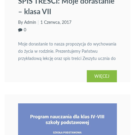
SPIS TREŚCI: Moje dorastanie
– klasa VII
By Admin
1 Czerwca, 2017
0
Moje dorastanie to nasza propozycja do wychowania
do życia w rodzinie. Prezentujemy Państwu
przykładową lekcję oraz spis treści Zeszytu ucznia do
klasy VII szkoły podstawowej z serii Moje dorastanie.
Wydawnictwo ukazuje się w związku z reformą
WIĘCEJ
edukacji od roku szkolnego 2017/2018.