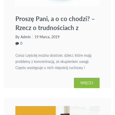
Proszę Pani, a o co chodzi? –
Rzecz o trudnościach z
koncentracją uwagi
By Admin
19 Marca, 2019
0
Coraz częściej można dostrzec dzieci, które mają
problemy z koncentracją, ze skupieniem uwagi.
Często występuje u nich niepokój ruchowy i
werbalny. Szkoła, klasa, lekcja … nauczyciel coś
wyjaśnia, tłumaczy … Wtem dobiega do jego uszu
WIĘCEJ
pytanie rzucone przez jakiegoś ucznia: – Proszę pani,
a o co chodzi? Coraz częściej można dostrzec dzieci,
które mają […]