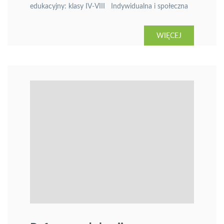
edukacyjny: klasy IV-VIII Indywidualna i społeczna
wartość rodziny, zarówno w swej strukturze, jak i
podejmowanych funkcjach, czyni przygotowanie do
WIĘCEJ
jej założenia zadaniem o wyjątkowym znaczeniu. W
jego realizacji uczestniczy również szkoła mająca
istotny udział w przekazywaniu wiedzy, kształtowaniu
umiejętności i postaw. Nauczyciele, realizując […]