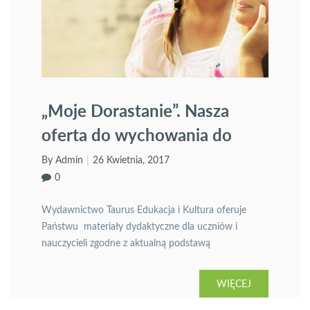
„Moje Dorastanie”. Nasza
oferta do wychowania do
życia w rodzinie
By Admin
26 Kwietnia, 2017
0
Wydawnictwo Taurus Edukacja i Kultura oferuje
Państwu materiały dydaktyczne dla uczniów i
nauczycieli zgodne z aktualną podstawą
programową.
WIĘCEJ