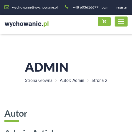
wychowanie@wychowanie.pl
+48 603616677
login
register
ADMIN
Strona Główna
Autor: Admin
Strona 2
Autor