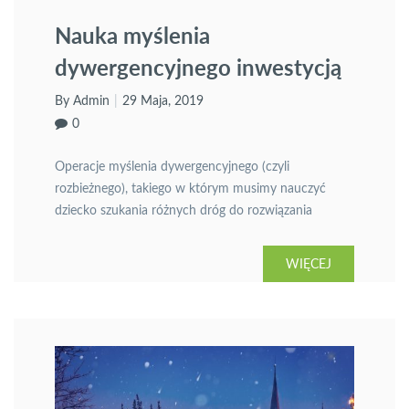
Nauka myślenia
dywergencyjnego inwestycją
w dorosłe życie dziecka
By Admin
29 Maja, 2019
0
Operacje myślenia dywergencyjnego (czyli
rozbieżnego), takiego w którym musimy nauczyć
dziecko szukania różnych dróg do rozwiązania
problemu/zadania/projektu, cechuje wysoka
sprawność zdolności produktywnych, które są
WIĘCEJ
bardzo przydatne w obecnym świecie. To operacje
myślenia dywergencyjnego decydują o uzyskaniu jak
największej liczby pomysłów. Dzieci mają naturalną
potrzebę poszukiwania. Warto wykorzystać te
predyspozycje do tego, by już na […]