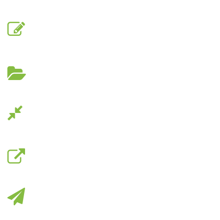
Over 600 free tutorial
Over 3000 Ebook a-vailable
Refund if not Satisfied
Free updates & support
Easy to learning everytime