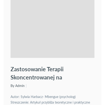
Zastosowanie Terapii
Skoncentrowanej na
Rozwiązaniach (TSR) w pracy
By Admin
psychologa szkolnego z
Autor: Sylwia Harbacz- Mbengue (psycholog)
młodzieżą w szkole
Streszczenie: Artykuł przybliża teoretyczne i praktyczne