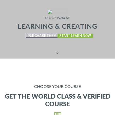
L
E
A
R
N
I
N
G
&
C
R
E
A
T
I
N
G
PURCHASE THEME
START LEARN NOW
CHOOSE YOUR COURSE
GET THE WORLD CLASS & VERIFIED
COURSE