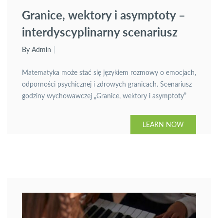
Granice, wektory i asymptoty –
interdyscyplinarny scenariusz
godziny wychowawczej z
By Admin
zakresu profilaktyki zdrowia
Matematyka może stać się językiem rozmowy o emocjach,
psychicznego dla uczniów liceum
odporności psychicznej i zdrowych granicach. Scenariusz
godziny wychowawczej „Granice, wektory i asymptoty”
pokazuje, jak wykorzystać pojęcia matematyczne jako
metafory wspierające uczniów liceum w rozpoznawaniu
LEARN NOW
stresu, budowaniu dobrostanu oraz rozwijaniu
umiejętności dbania o własne zdrowie psychiczne. To
gotowa propozycja 45-minutowych zajęć, która łączy
edukację matematyczną z profilaktyką i […]