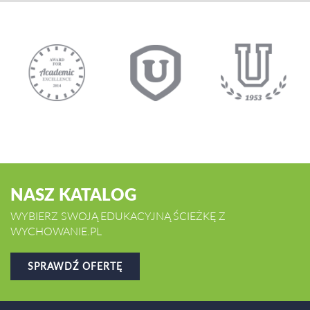
NASZ KATALOG
WYBIERZ SWOJĄ EDUKACYJNĄ ŚCIEŻKĘ Z
WYCHOWANIE.PL
SPRAWDŹ OFERTĘ