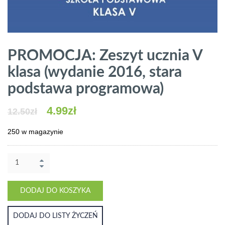
PROMOCJA: Zeszyt ucznia V
klasa (wydanie 2016, stara
podstawa programowa)
4.99
zł
12.50
zł
250 w magazynie
ilość
PROMOCJA:
Zeszyt
ucznia
DODAJ DO KOSZYKA
V
klasa
DODAJ DO LISTY ŻYCZEŃ
(wydanie