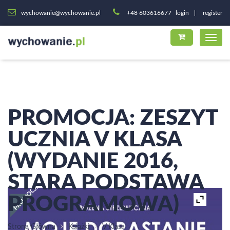
wychowanie@wychowanie.pl
+48 603616677
login
register
PROMOCJA: ZESZYT
UCZNIA V KLASA
(WYDANIE 2016,
STARA PODSTAWA
PROMOCJA!
PROGRAMOWA)
Strona Główna
Książki
V Klasa