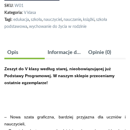
2016,
SKU:
W01
stara
Kategoria:
V klasa
podstawa
programowa)
Tagi:
edukacja
,
szkoła
,
nauczyciel
,
nauczanie
,
książki
,
szkoła
podstawowa
,
wychowanie do życia w rodzinie
Opis
Informacje dodatkowe
Opinie (0)
Zeszyt do V klasy według starej, nieobowiązującej już
Podstawy Programowej. W naszym sklepie przeceniamy
ostatnie egzemplarze!
– Nowa szata graficzna, bardziej przyjazna dla uczniów i
nauczycieli,