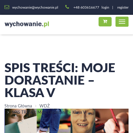
wychowanie@wychowanie.pl
+48 603616677
login
register
SPIS TREŚCI: MOJE
DORASTANIE –
KLASA V
Strona Główna
WDŻ
SPIS TREŚCI: Moje Dorastanie – Klasa V