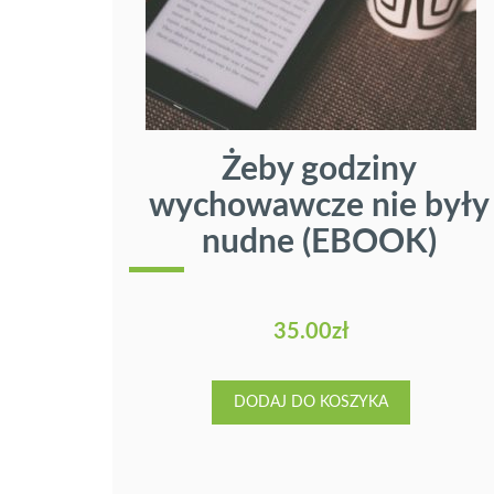
Żeby godziny
❮
wychowawcze nie były
nudne (EBOOK)
35.00
zł
DODAJ DO KOSZYKA