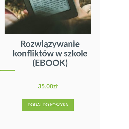
Rozwiązywanie
Szk
❯
konfliktów w szkole
pro
(EBOOK)
35.00
zł
DODAJ DO KOSZYKA