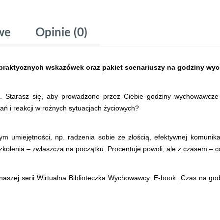
we
Opinie (0)
praktycznych wskazówek oraz pakiet scenariuszy na godziny w
. Starasz się, aby prowadzone przez Ciebie godziny wychowawcz
ń i reakcji w rożnych sytuacjach życiowych?
 umiejętności, np. radzenia sobie ze złością, efektywnej komunika
zkolenia – zwłaszcza na początku. Procentuje powoli, ale z czasem – co
naszej serii Wirtualna Biblioteczka Wychowawcy. E-book „Czas na g