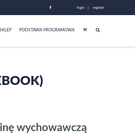
login
register
SKLEP
PODSTAWA PROGRAMOWA
EBOOK)
zinę wychowawczą