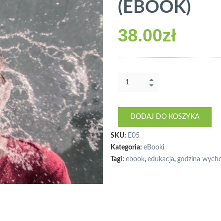
(EBOOK)
38.00
zł
ilość
Czas
na
godzinę
wychowawczą
DODAJ DO KOSZYKA
(EBOOK)
SKU:
E05
Kategoria:
eBooki
Tagi:
ebook
,
edukacja
,
godzina wyc