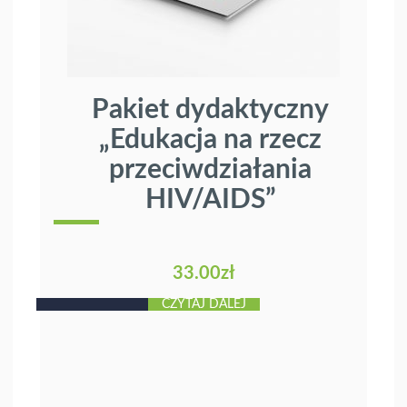
Pakiet dydaktyczny
„Edukacja na rzecz
przeciwdziałania
HIV/AIDS”
33.00
zł
CZYTAJ DALEJ