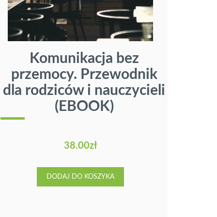
Komunikacja bez
❯
przemocy. Przewodnik
nau
dla rodziców i nauczycieli
(EBOOK)
38.00
zł
DODAJ DO KOSZYKA
PROMOCJA!