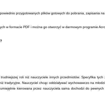
odpowiednio przygotowanych plików gotowych do pobrania, zapisania n
owych w formacie PDF i można go otworzyć w darmowym programie Acr
a?
rudniejszej roli niż nauczyciele innych przedmiotów. Specyfika tych
iż tradycyjne. Nauczyciel chcąc oddziaływać wychowawczo na młodzie
, umiejętnie kierowana przez nauczyciela sama dochodzi do pewnych