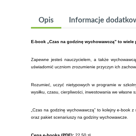
Opis
Informacje dodatko
E-book „Czas na godzinę wychowawczą” to wiele 
Zapewne jesteś nauczycielem, a także wychowawcą
uświadomić uczniom zrozumienie przyczyn ich zachowa
Rozumieć, uczyć nietypowych w programie w szkolnym
wysiłku, czasu, cierpliwości, inwestowania we własne s
„Czas na godzinę wychowawczą” to kolejny e-book z 
oraz pakiet scenariuszy na godziny wychowawcze.
Cena e-booka (PDF):
22.50 zł