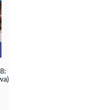
8:
wa)