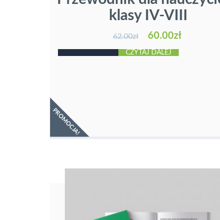
klasy IV-VIII
60.00
zł
62.00
zł
CZYTAJ DALEJ
PROMOCJA!