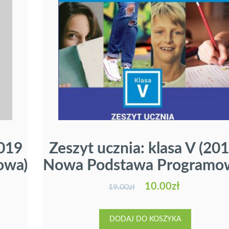
2019
Zeszyt ucznia: klasa V (201
owa)
Nowa Podstawa Programo
10.00
zł
19.00
zł
DODAJ DO KOSZYKA