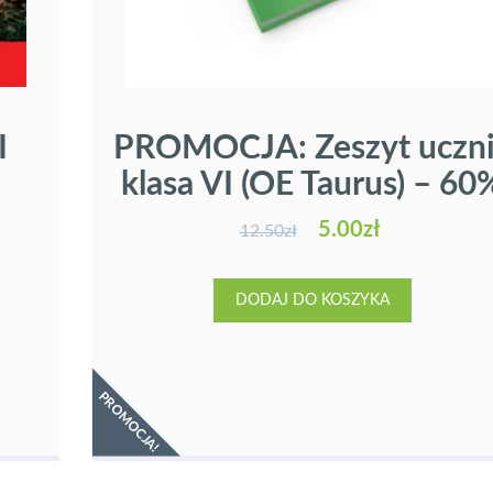
I
PROMOCJA: Zeszyt uczn
klasa VI (OE Taurus) – 60
5.00
zł
12.50
zł
DODAJ DO KOSZYKA
PROMOCJA!