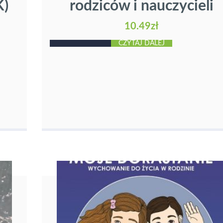
K)
rodziców i nauczycieli
10.49
zł
CZYTAJ DALEJ