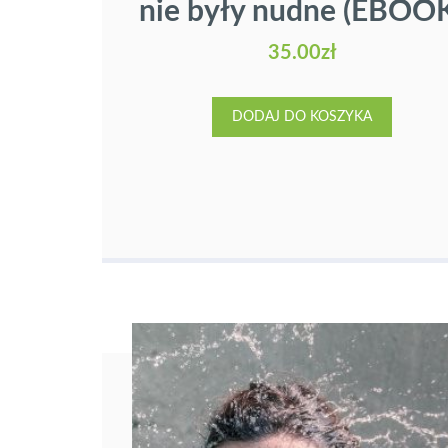
nie były nudne (EBOO
35.00
zł
DODAJ DO KOSZYKA