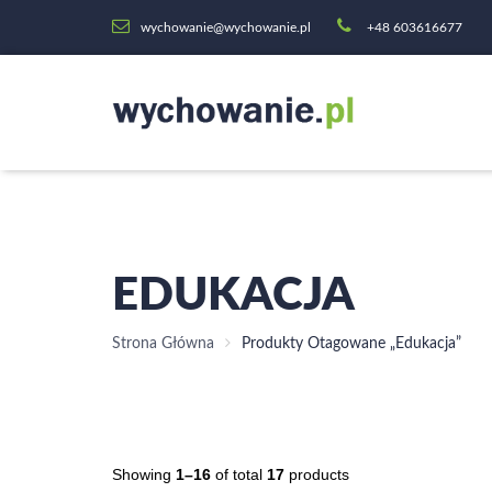
wychowanie@wychowanie.pl
+48 603616677
EDUKACJA
Strona Główna
Produkty Otagowane „edukacja”
Showing
1–16
of total
17
products