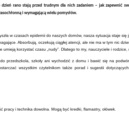
o dzień rano stają przed trudnym dla nich zadaniem – jak zapewnić swo
, czasochłonną i wymagającą wielu pomysłów.
zyszła w czasach epidemii do naszych domów, nasza sytuacja staje się j
gające. Absorbują, oczekują ciągłej atencji, ale nie ma w tym nic dziw
nie umieją korzystać czasu „nudy”. Dlatego to my, nauczyciele i rodzic
o przedszkola, szkoły ani wychodzić z domu i bawić się na podwórk
dostarczać wszystkim czytelnikom także porad i sugestii dotyczący
ć pracy i technika dowolna. Mogą być kredki, flamastry, ołówek.