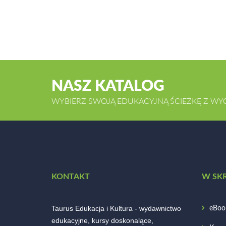
NASZ KATALOG
WYBIERZ SWOJĄ EDUKACYJNĄ ŚCIEŻKĘ Z WY
KONTAKT
W SK
Taurus Edukacja i Kultura - wydawnictwo
eBoo
edukacyjne, kursy doskonalące,