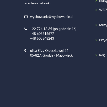
Kurs
szkolenia, ebooki.
WD
wychowanie@wychowanie.pl
Muzy
+22 724 18 35 (po godzinie 16)
+48 603616677
+48 605348243
Przyd
ulica Elizy Orzeszkowej 24
Regu
05-827, Grodzisk Mazowiecki