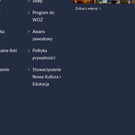
y
Sklep
Zobacz więcej
Ż
Program do
WDŻ
ka
Awans
zawodowy
atne linki
Polityka
prywatności
lamin
Stowarzyszenie
Nowa Kultura i
Edukacja