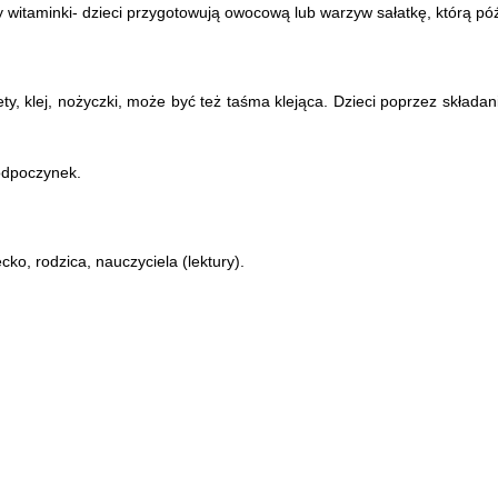
witaminki- dzieci przygotowują owocową lub warzyw sałatkę, którą późn
, klej, nożyczki, może być też taśma klejąca. Dzieci poprzez składan
 odpoczynek.
ko, rodzica, nauczyciela (lektury).