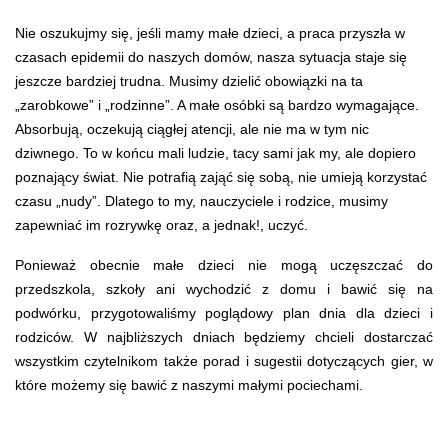
Nie oszukujmy się, jeśli mamy małe dzieci, a praca przyszła w
czasach epidemii do naszych domów, nasza sytuacja staje się
jeszcze bardziej trudna. Musimy dzielić obowiązki na ta
„zarobkowe” i „rodzinne”. A małe osóbki są bardzo wymagające.
Absorbują, oczekują ciągłej atencji, ale nie ma w tym nic
dziwnego. To w końcu mali ludzie, tacy sami jak my, ale dopiero
poznający świat. Nie potrafią zająć się sobą, nie umieją korzystać
czasu „nudy”. Dlatego to my, nauczyciele i rodzice, musimy
zapewniać im rozrywkę oraz, a jednak!, uczyć.
Ponieważ obecnie małe dzieci nie mogą uczęszczać do
przedszkola, szkoły ani wychodzić z domu i bawić się na
podwórku, przygotowaliśmy poglądowy plan dnia dla dzieci i
rodziców. W najbliższych dniach będziemy chcieli dostarczać
wszystkim czytelnikom także porad i sugestii dotyczących gier, w
które możemy się bawić z naszymi małymi pociechami.