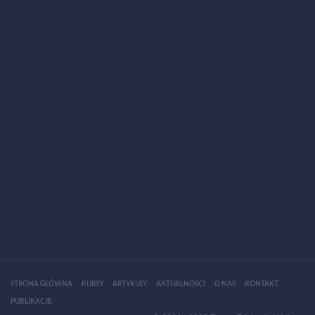
STRONA GŁÓWNA
KURSY
ARTYKUŁY
AKTUALNOŚCI
O NAS
KONTAKT
PUBLIKACJE