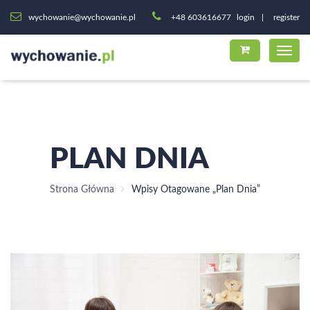
wychowanie@wychowanie.pl
+48 603616677
login
register
PLAN DNIA
Strona Główna
Wpisy Otagowane „plan Dnia”