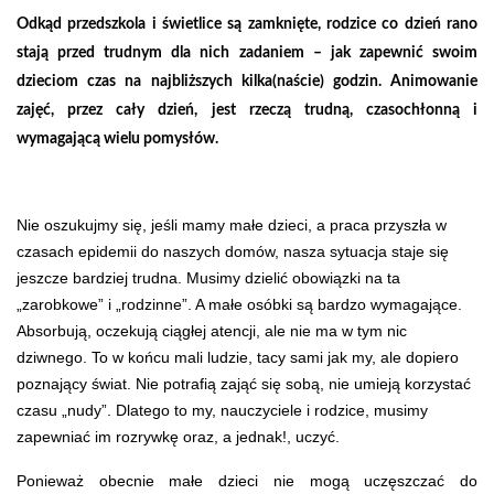
Odkąd przedszkola i świetlice są zamknięte, rodzice co dzień rano
stają przed trudnym dla nich zadaniem – jak zapewnić swoim
dzieciom czas na najbliższych kilka(naście) godzin. Animowanie
zajęć, przez cały dzień, jest rzeczą trudną, czasochłonną i
wymagającą wielu pomysłów.
Nie oszukujmy się, jeśli mamy małe dzieci, a praca przyszła w
czasach epidemii do naszych domów, nasza sytuacja staje się
jeszcze bardziej trudna. Musimy dzielić obowiązki na ta
„zarobkowe” i „rodzinne”. A małe osóbki są bardzo wymagające.
Absorbują, oczekują ciągłej atencji, ale nie ma w tym nic
dziwnego. To w końcu mali ludzie, tacy sami jak my, ale dopiero
poznający świat. Nie potrafią zająć się sobą, nie umieją korzystać
czasu „nudy”. Dlatego to my, nauczyciele i rodzice, musimy
zapewniać im rozrywkę oraz, a jednak!, uczyć.
Ponieważ obecnie małe dzieci nie mogą uczęszczać do