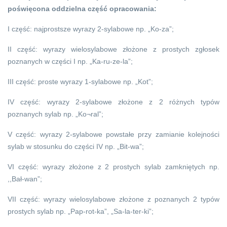
poświęcona oddzielna część opracowania:
I część: najprostsze wyrazy 2-sylabowe np. „Ko-za”;
II część: wyrazy wielosylabowe złożone z prostych zgłosek
poznanych w części I np. „Ka-ru-ze-la”;
III część: proste wyrazy 1-sylabowe np. „Kot”;
IV część: wyrazy 2-sylabowe złożone z 2 różnych typów
poznanych sylab np. „Ko¬ral”;
V część: wyrazy 2-sylabowe powstałe przy zamianie kolejności
sylab w stosunku do części IV np. „Bit-wa”;
VI część: wyrazy złożone z 2 prostych sylab zamkniętych np.
,,Bał-wan”;
VII część: wyrazy wielosylabowe złożone z poznanych 2 typów
prostych sylab np. „Pap-rot-ka”, „Sa-la-ter-ki”;