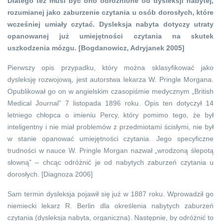
Dlatego też musi być ono odróżnione od dysleksji nabytej,
rozumianej jako zaburzenie czytania u osób dorosłych, które
wcześniej umiały czytać. Dysleksja nabyta dotyczy utraty
opanowanej już umiejętności czytania na skutek
uszkodzenia mózgu. [Bogdanowicz, Adryjanek 2005]
Pierwszy opis przypadku, który można sklasyfikować jako
dysleksję rozwojową, jest autorstwa lekarza W. Pringle Morgana.
Opublikował go on w angielskim czasopiśmie medycznym „British
Medical Journal” 7 listopada 1896 roku. Opis ten dotyczył 14
letniego chłopca o imieniu Percy, który pomimo tego, że był
inteligentny i nie miał problemów z przedmiotami ścisłymi, nie był
w stanie opanować umiejętności czytania. Jego specyficzne
trudności w nauce W. Pringle Morgan nazwał „wrodzoną ślepotą
słowną” – chcąc odróżnić je od nabytych zaburzeń czytania u
dorosłych. [Diagnoza 2006]
Sam termin dysleksja pojawił się już w 1887 roku. Wprowadził go
niemiecki lekarz R. Berlin dla określenia nabytych zaburzeń
czytania (dysleksja nabyta, organiczna). Następnie, by odróżnić to