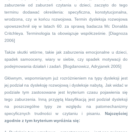
zaburzenie od zaburzeń czytania u dzieci, zaczęto do tego
terminu dodawać określenia: specyficzna, konstytucjonalna,
wrodzona, czy w końcu rozwojowa. Termin dysleksja rozwojowa
upowszechnił się w latach 60. za sprawą badacza Mc Donalda
Critchleya. Terminologia ta obowiązuje współcześnie. [Diagnoza
2006]
Także skutki wtórne, takie jak zaburzenia emocjonalne u dzieci,
spadek samooceny, wiary w siebie, czy spadek motywacji do
podejmowania działań i zadań. [Bogdanowicz, Adryjanek 2005]
Głównym, wspomnianym już rozróżnieniem na typy dysleksji jest
jej podział na dysleksję rozwojową i dysleksje nabytą. Jak widać w
podziale tym zastosowane jest kryterium czasu pojawienia się
tego zaburzenia. Inną przyjętą klasyfikacją jest podział dysleksji
na poszczególne typy ze względu na patomechanizmy
specyficznych trudności w czytaniu i pisaniu.
Najczęściej
zgodnie z tym kryterium wyróżnia się: