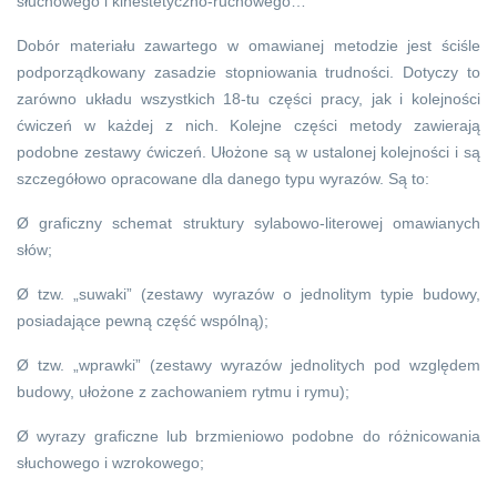
słuchowego i kinestetyczno-ruchowego…”
Dobór materiału zawartego w omawianej metodzie jest ściśle
podporządkowany zasadzie stopniowania trudności. Dotyczy to
zarówno układu wszystkich 18-tu części pracy, jak i kolejności
ćwiczeń w każdej z nich. Kolejne części metody zawierają
podobne zestawy ćwiczeń. Ułożone są w ustalonej kolejności i są
szczegółowo opracowane dla danego typu wyrazów. Są to:
Ø graficzny schemat struktury sylabowo-literowej omawianych
słów;
Ø tzw. „suwaki” (zestawy wyrazów o jednolitym typie budowy,
posiadające pewną część wspólną);
Ø tzw. „wprawki” (zestawy wyrazów jednolitych pod względem
budowy, ułożone z zachowaniem rytmu i rymu);
Ø wyrazy graficzne lub brzmieniowo podobne do różnicowania
słuchowego i wzrokowego;