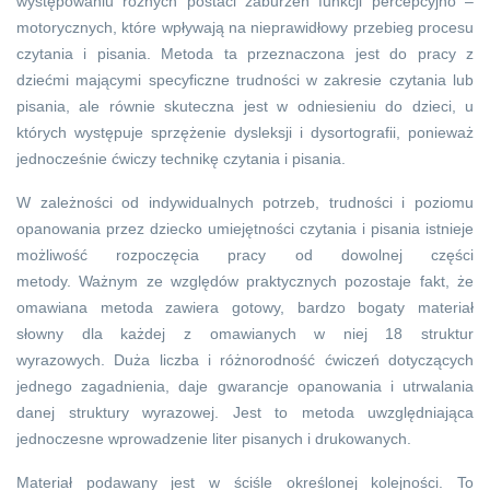
występowaniu różnych postaci zaburzeń funkcji percepcyjno –
motorycznych, które wpływają na nieprawidłowy przebieg procesu
czytania i pisania. Metoda ta przeznaczona jest do pracy z
dziećmi mającymi specyficzne trudności w zakresie czytania lub
pisania, ale równie skuteczna jest w odniesieniu do dzieci, u
których występuje sprzężenie dysleksji i dysortografii, ponieważ
jednocześnie ćwiczy technikę czytania i pisania.
W zależności od indywidualnych potrzeb, trudności i poziomu
opanowania przez dziecko umiejętności czytania i pisania istnieje
możliwość rozpoczęcia pracy od dowolnej części
metody. Ważnym ze względów praktycznych pozostaje fakt, że
omawiana metoda zawiera gotowy, bardzo bogaty materiał
słowny dla każdej z omawianych w niej 18 struktur
wyrazowych. Duża liczba i różnorodność ćwiczeń dotyczących
jednego zagadnienia, daje gwarancje opanowania i utrwalania
danej struktury wyrazowej. Jest to metoda uwzględniająca
jednoczesne wprowadzenie liter pisanych i drukowanych.
Materiał podawany jest w ściśle określonej kolejności. To