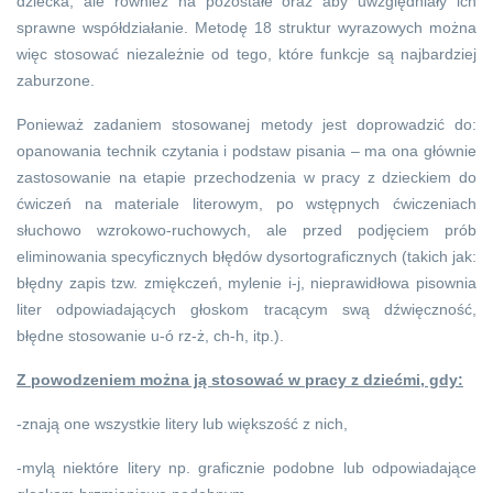
dziecka, ale również na pozostałe oraz aby uwzględniały ich
sprawne współdziałanie. Metodę 18 struktur wyrazowych można
więc stosować niezależnie od tego, które funkcje są najbardziej
zaburzone.
Ponieważ zadaniem stosowanej metody jest doprowadzić do:
opanowania technik czytania i podstaw pisania – ma ona głównie
zastosowanie na etapie przechodzenia w pracy z dzieckiem do
ćwiczeń na materiale literowym, po wstępnych ćwiczeniach
słuchowo wzrokowo-ruchowych, ale przed podjęciem prób
eliminowania specyficznych błędów dysortograficznych (takich jak:
błędny zapis tzw. zmiękczeń, mylenie i-j, nieprawidłowa pisownia
liter odpowiadających głoskom tracącym swą dźwięczność,
błędne stosowanie u-ó rz-ż, ch-h, itp.).
Z powodzeniem można ją stosować w pracy z dziećmi, gdy:
-znają one wszystkie litery lub większość z nich,
-mylą niektóre litery np. graficznie podobne lub odpowiadające