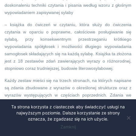
doskonaleniu techniki czytania i pisania według wzoru z głośnym
wypowiadaniem zapisywanej sylaby
– książka do ćwiczeń w czytaniu, która służy do ćwiczenia
czytania w oparciu o poprawne, całościowe posługiwanie się
sylabą, przy konsekwentnym przestrzeganiu krótkiego
wypowiadania spółgłosek i możliwości długiego wypowiadania
samogłosek składających się na każdą sylabę. Książka ta złożona
jest z 18 zestawów zdań zawierających wyrazy o różnorodnej,
stopniowo coraz trudniejszej, budowie literowosylabowej.
Każdy zestaw mieści się na trzech stronach, na których napisane
są zdania zbudowane z wyrazów o określonej strukturze oraz z
wyrazów występujących w częściach poprzednich. Zdania we
wszystkich zestawach napisane są dużym drukiem w następujący
Ta strona korzysta z ciasteczek aby świadczyć usługi na
sposób:
najwyższym poziomie. Dalsze korzystanie ze strony
oznacza, że zgadzasz się na ich użycie.
– pierwsza strona – druk największy, wyrazy podzielone na sylaby
Zamknij
i oddzielone od siebie myślnikami;