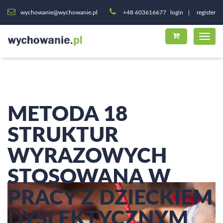
wychowanie@wychowanie.pl
+48 603616677
login
register
METODA 18
STRUKTUR
WYRAZOWYCH
STOSOWANA W
PRACY Z DZIECKIEM
DYSLEKTYCZNYM