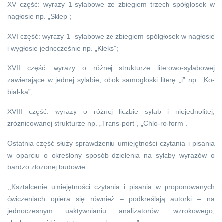
XV część: wyrazy 1-sylabowe ze zbiegiem trzech spółgłosek w
nagłosie np. „Sklep”;
XVI część: wyrazy 1 -sylabowe ze zbiegiem spółgłosek w nagłosie
i wygłosie jednocześnie np. „Kleks”;
XVII część: wyrazy o różnej strukturze literowo-sylabowej
zawierające w jednej sylabie, obok samogłoski literę „i” np. „Ko-
biał-ka”;
XVIII część: wyrazy o różnej liczbie sylab i niejednolitej,
zróżnicowanej strukturze np. „Trans-port”, „Chlo-ro-form”.
Ostatnia część służy sprawdzeniu umiejętności czytania i pisania
w oparciu o określony sposób dzielenia na sylaby wyrazów o
bardzo złożonej budowie.
,,Kształcenie umiejętności czytania i pisania w proponowanych
ćwiczeniach opiera się również – podkreślają autorki – na
jednoczesnym uaktywnianiu analizatorów: wzrokowego,