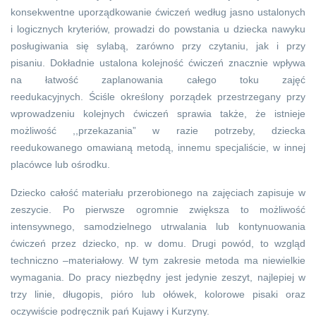
konsekwentne uporządkowanie ćwiczeń według jasno ustalonych
i logicznych kryteriów, prowadzi do powstania u dziecka nawyku
posługiwania się sylabą, zarówno przy czytaniu, jak i przy
pisaniu. Dokładnie ustalona kolejność ćwiczeń znacznie wpływa
na łatwość zaplanowania całego toku zajęć
reedukacyjnych. Ściśle określony porządek przestrzegany przy
wprowadzeniu kolejnych ćwiczeń sprawia także, że istnieje
możliwość ,,przekazania” w razie potrzeby, dziecka
reedukowanego omawianą metodą, innemu specjaliście, w innej
placówce lub ośrodku.
Dziecko całość materiału przerobionego na zajęciach zapisuje w
zeszycie. Po pierwsze ogromnie zwiększa to możliwość
intensywnego, samodzielnego utrwalania lub kontynuowania
ćwiczeń przez dziecko, np. w domu. Drugi powód, to wzgląd
techniczno –materiałowy. W tym zakresie metoda ma niewielkie
wymagania. Do pracy niezbędny jest jedynie zeszyt, najlepiej w
trzy linie, długopis, pióro lub ołówek, kolorowe pisaki oraz
oczywiście podręcznik pań Kujawy i Kurzyny.