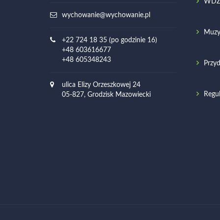
WD
wychowanie@wychowanie.pl
Muzy
+22 724 18 35 (po godzinie 16)
+48 603616677
+48 605348243
Przyd
ulica Elizy Orzeszkowej 24
Regu
05-827, Grodzisk Mazowiecki