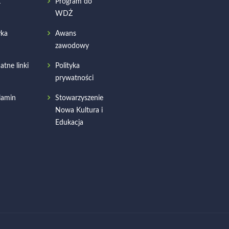
Ż
Program do
WDŻ
ka
Awans
zawodowy
atne linki
Polityka
prywatności
lamin
Stowarzyszenie
Nowa Kultura i
Edukacja