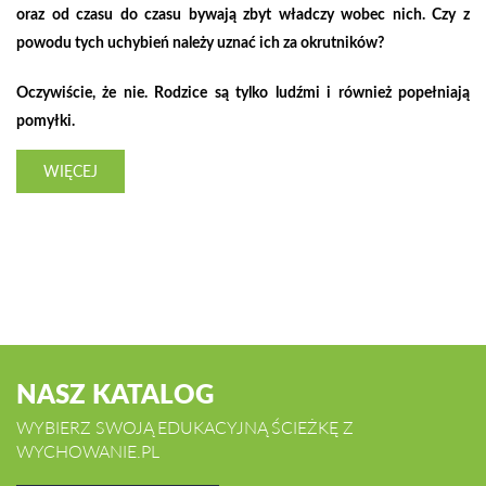
oraz od czasu do czasu bywają zbyt władczy wobec nich. Czy z
powodu tych uchybień należy uznać ich za okrutników?
Oczywiście, że nie. Rodzice są tylko ludźmi i również popełniają
pomyłki.
WIĘCEJ
NASZ KATALOG
WYBIERZ SWOJĄ EDUKACYJNĄ ŚCIEŻKĘ Z
WYCHOWANIE.PL