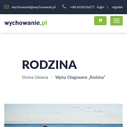
wychowanie@wychowanie.pl
+48 603616677
login
register
RODZINA
Strona Główna
Wpisy Otagowane „rodzina”