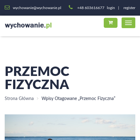
wychowanie@wychowanie.pl
+48 603616677
login
register
PRZEMOC
FIZYCZNA
Strona Główna
Wpisy Otagowane „przemoc Fizyczna”