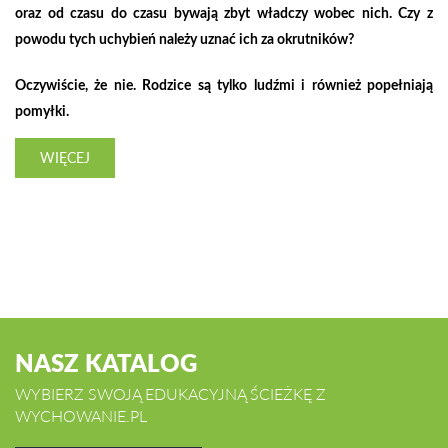
oraz od czasu do czasu bywają zbyt władczy wobec nich. Czy z
powodu tych uchybień należy uznać ich za okrutników?
Oczywiście, że nie. Rodzice są tylko ludźmi i również popełniają
pomyłki.
WIĘCEJ
NASZ KATALOG
WYBIERZ SWOJĄ EDUKACYJNĄ ŚCIEŻKĘ Z
WYCHOWANIE.PL